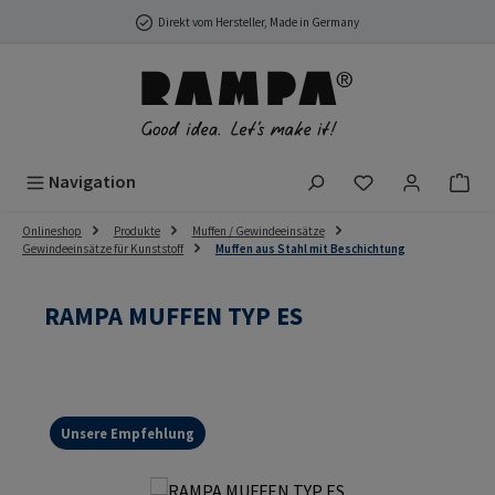
Zum Hauptinhalt springen
Direkt vom Hersteller, Made in Germany
Du hast 0 Produ
Navigation
Onlineshop
Produkte
Muffen / Gewindeeinsätze
Gewindeeinsätze für Kunststoff
Muffen aus Stahl mit Beschichtung
RAMPA MUFFEN TYP ES
Unsere Empfehlung
Bildergalerie überspringen