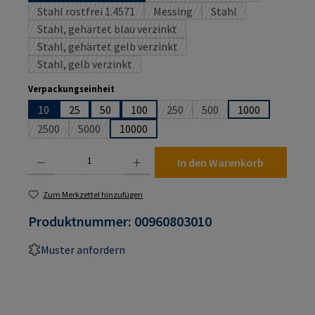
Stahl rostfrei 1.4571
Messing
Stahl
(Diese Option ist zurzeit nicht verfügbar.)
(Diese Option ist zurzeit nicht ver
(Diese Option ist zurz
Stahl, gehärtet blau verzinkt
(Diese Option ist zurzeit nicht verfügbar.)
Stahl, gehärtet gelb verzinkt
(Diese Option ist zurzeit nicht verfügbar.)
Stahl, gelb verzinkt
(Diese Option ist zurzeit nicht verfügbar.)
auswählen
Verpackungseinheit
10
25
50
100
250
500
1000
(Diese Option ist zurzeit nicht ver
(Diese Option ist zurzeit 
2500
5000
10000
(Diese Option ist zurzeit nicht verfügbar.)
(Diese Option ist zurzeit nicht verfügbar.)
Produkt Anzahl: Gib den gewünschten Wert ein oder benutze die Schaltflächen um die An
In den Warenkorb
Zum Merkzettel hinzufügen
Produktnummer:
00960803010
Muster anfordern