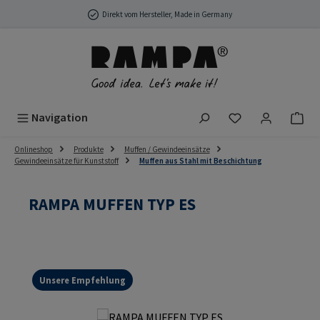
Zum Hauptinhalt springen
Direkt vom Hersteller, Made in Germany
Du hast 0 Produ
Navigation
Onlineshop
Produkte
Muffen / Gewindeeinsätze
Gewindeeinsätze für Kunststoff
Muffen aus Stahl mit Beschichtung
RAMPA MUFFEN TYP ES
Unsere Empfehlung
Bildergalerie überspringen