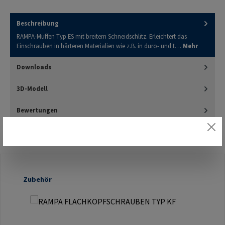
Beschreibung
RAMPA-Muffen Typ ES mit breitem Schneidschlitz. Erleichtert das
Einschrauben in härteren Materialien wie z.B. in duro- und t…
Mehr
Downloads
3D-Modell
Bewertungen
Produktgalerie überspringen
Zubehör