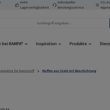
i
Hohe
Individueller
CO₂-ko
Lagerverfügbarkeit
Beratungsservice
eigene
e bei RAMPA®
Inspiration
Produkte
Dien
insätze für Kunststoff
Muffen aus Stahl mit Beschichtung
Regulärer Prei