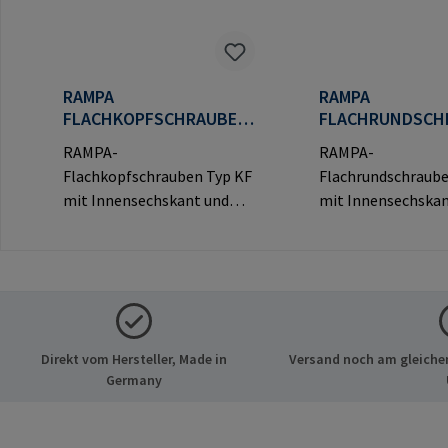
RAMPA
RAMPA
FLACHKOPFSCHRAUBEN
FLACHRUNDSCH
TYP KF
TYP KT
RAMPA-
RAMPA-
Flachkopfschrauben Typ KF
Flachrundschraub
mit Innensechskant und
mit Innensechskan
dekorativem Flachkopf für
dekorativem Rundk
sichtbare
sichtbare
Verbindungen.Herstellerinf
Verbindungen.Hers
ormationen: RAMPA GmbH
ormationen: RAM
& Co. KG Auf der Heide 8
& Co. KG Auf der He
21514 Büchen Deutschland
21514 Büchen Deu
Direkt vom Hersteller, Made in
Versand noch am gleichen
E-Mail: mail@rampa.com
E-Mail: mail@ram
Germany