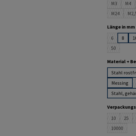
M3
M4
(Diese Optio
(Die
M24
M2,
(Diese Optio
(D
Länge in mm 
6
8
1
(Diese Option
50
(Diese Option
Material + B
Stahl rostfr
Messing
Stahl, gehä
Verpackungs
10
25
(Diese Option
(Dies
10000
(Diese Opti