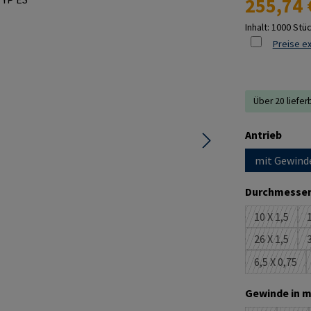
255,74 
Inhalt:
1000 Stü
Preise ex
Über 20 liefer
ausw
Antrieb
mit Gewind
Durchmesser
10 X 1,5
1
(Diese Opt
26 X 1,5
3
(Diese Opt
6,5 X 0,75
(Diese Op
Gewinde in m