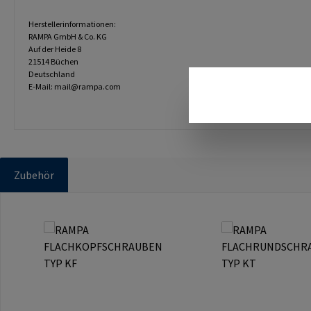
Herstellerinformationen:
RAMPA GmbH & Co. KG
Auf der Heide 8
21514 Büchen
Deutschland
E-Mail: mail@rampa.com
Zubehör
Produktgalerie überspringen