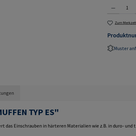
Produkt Anzahl:
Zum Merkzett
Produktn
Muster an
tungen
MUFFEN TYP ES"
rt das Einschrauben in härteren Materialien wie z.B. in duro- un