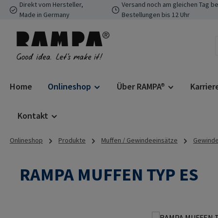
Direkt vom Hersteller,
Versand noch am gleichen Tag be
 Hauptinhalt springen
Zur Suche springen
Zur Hauptnavigation springen
Made in Germany
Bestellungen bis 12 Uhr
Home
Onlineshop
Über RAMPA®
Karrier
Kontakt
Onlineshop
Produkte
Muffen / Gewindeeinsätze
Gewindee
RAMPA MUFFEN TYP ES
Bildergalerie überspringen