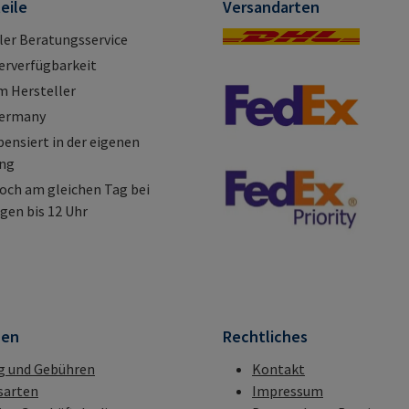
eile
Versandarten
ller Beratungsservice
erverfügbarkeit
m Hersteller
Germany
nsiert in der eigenen
ung
och am gleichen Tag bei
gen bis 12 Uhr
nen
Rechtliches
g und Gebühren
Kontakt
sarten
Impressum