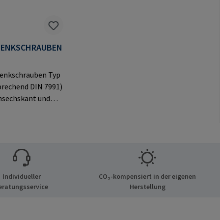
SENKSCHRAUBEN
enkschrauben Typ
prechend DIN 7991)
nsechskant und
vem Senkkopf für
e
ngen.Herstellerinf
nen: RAMPA GmbH
Auf der Heide 8
chen Deutschland
Individueller
CO₂-kompensiert in der eigenen
mail@rampa.com
eratungsservice
Herstellung