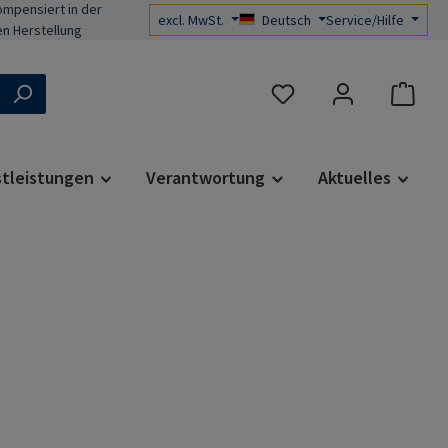
mpensiert in der
excl. MwSt.
Deutsch
Service/Hilfe
n Herstellung
Du hast 0 Produkte auf d
stleistungen
Verantwortung
Aktuelles
s: