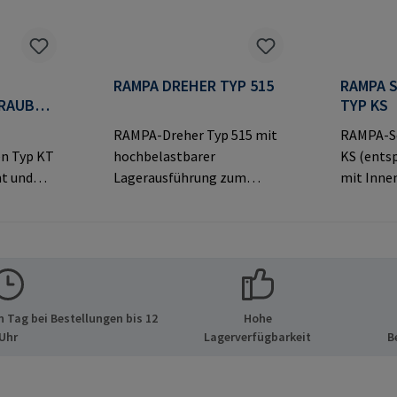
RAMPA DREHER TYP 515
RAMPA 
RAUBEN
TYP KS
RAMPA-Dreher Typ 515 mit
RAMPA-S
en Typ KT
hochbelastbarer
KS (ents
t und
Lagerausführung zum
mit Inne
opf für
Eindrehen von RAMPA-
dekorati
Muffen über das
sichtbar
tellerinf
Innengewinde.
Verbindu
PA GmbH
Ausschließlich für Original-
ormatio
ide 8
RAMPA-Muffen zu
& Co. KG 
tschland
verwenden.Herstellerinfor
21514 Bü
 Tag bei Bestellungen bis 12
Hohe
pa.com
mationen: RAMPA GmbH &
E-Mail: 
Uhr
Lagerverfügbarkeit
B
Co. KG Auf der Heide 8 21514
Büchen Deutschland E-Mail:
mail@rampa.com