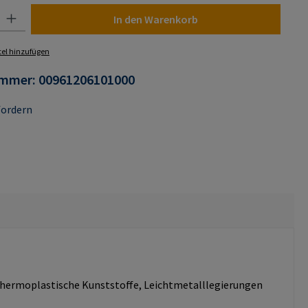
 Gib den gewünschten Wert ein oder benutze die Schaltflächen um die Anza
In den Warenkorb
el hinzufügen
ummer:
00961206101000
fordern
d thermoplastische Kunststoffe, Leichtmetalllegierungen