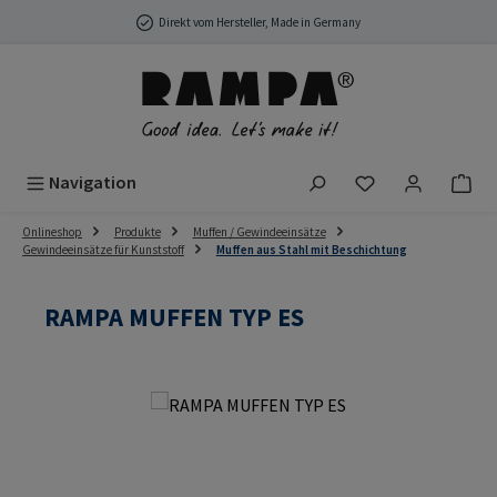
Zum Hauptinhalt springen
Direkt vom Hersteller, Made in Germany
Du hast 0 Produ
Navigation
Onlineshop
Produkte
Muffen / Gewindeeinsätze
Gewindeeinsätze für Kunststoff
Muffen aus Stahl mit Beschichtung
RAMPA MUFFEN TYP ES
Bildergalerie überspringen