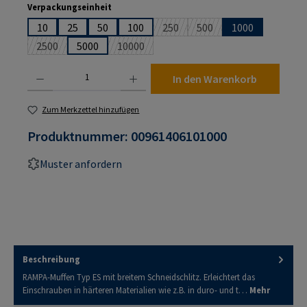
auswählen
Verpackungseinheit
10
25
50
100
250
500
1000
(Diese Option ist zurzeit nicht ver
(Diese Option ist zurzeit 
2500
5000
10000
(Diese Option ist zurzeit nicht verfügbar.)
(Diese Option ist zurzeit nicht verfügbar.)
Produkt Anzahl: Gib den gewünschten Wert ein oder benutze die Schaltflächen um die An
In den Warenkorb
Zum Merkzettel hinzufügen
Produktnummer:
00961406101000
Muster anfordern
Beschreibung
RAMPA-Muffen Typ ES mit breitem Schneidschlitz. Erleichtert das
Einschrauben in härteren Materialien wie z.B. in duro- und t…
Mehr