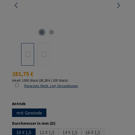
Regulärer Preis:
282,75 €
Inhalt:
1000 Stück
(28,28 € / 100 Stück)
Preise exkl. MwSt. zzgl. Versandkosten
auswählen
Antrieb
mit Gewinde
auswählen
Durchmesser in mm (D)
10 X 1,5
12 X 1,5
14 X 1,5
16 X 1,5
(Diese Option ist zurzeit nicht verfügbar.)
(Diese Option ist zurzeit nicht verfüg
(Diese Option ist zurzei