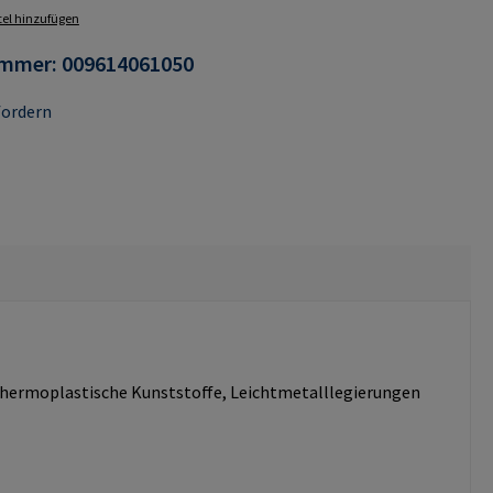
el hinzufügen
ummer:
009614061050
fordern
d thermoplastische Kunststoffe, Leichtmetalllegierungen