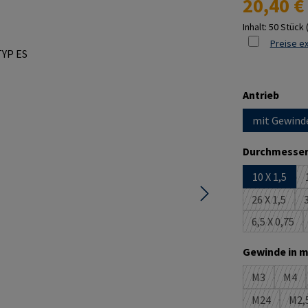
20,40 €
Inhalt:
50 Stück
Preise ex
ausw
Antrieb
mit Gewind
Durchmesser
10 X 1,5
26 X 1,5
3
(Diese Opt
6,5 X 0,75
(Diese Op
Gewinde in m
M3
M4
(Diese Optio
(Die
M24
M2,
(Diese Optio
(D