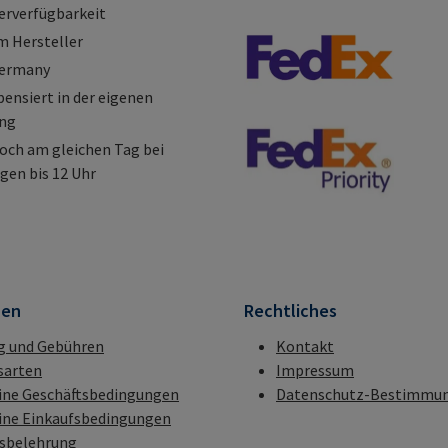
erverfügbarkeit
m Hersteller
Germany
nsiert in der eigenen
ung
och am gleichen Tag bei
gen bis 12 Uhr
nen
Rechtliches
g und Gebühren
Kontakt
sarten
Impressum
ine Geschäftsbedingungen
Datenschutz-Bestimmu
ine Einkaufsbedingungen
fsbelehrung