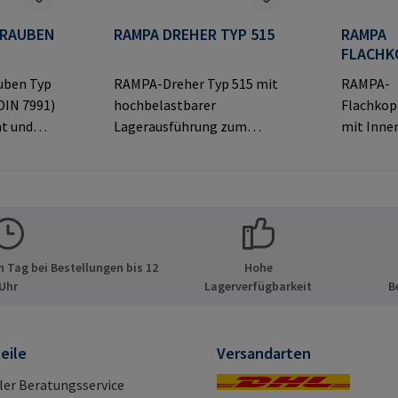
HRAUBEN
RAMPA DREHER TYP 515
RAMPA
FLACHK
TYP KF
uben Typ
RAMPA-Dreher Typ 515 mit
RAMPA-
DIN 7991)
hochbelastbarer
Flachkop
t und
Lagerausführung zum
mit Inne
opf für
Eindrehen von RAMPA-
dekorati
Muffen über das
sichtbar
tellerinf
Innengewinde.
Verbindu
PA GmbH
Ausschließlich für Original-
ormatio
ide 8
RAMPA-Muffen zu
& Co. KG 
tschland
verwenden.Herstellerinfor
21514 Bü
 Tag bei Bestellungen bis 12
Hohe
pa.com
mationen: RAMPA GmbH &
E-Mail: 
Uhr
Lagerverfügbarkeit
B
Co. KG Auf der Heide 8 21514
Büchen Deutschland E-Mail:
mail@rampa.com
eile
Versandarten
ller Beratungsservice