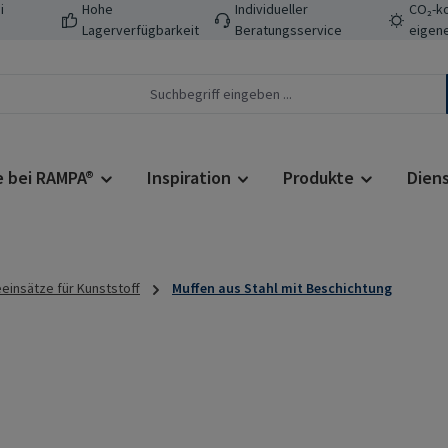
i
Hohe
Individueller
CO₂-ko
Lagerverfügbarkeit
Beratungsservice
eigene
e bei RAMPA®
Inspiration
Produkte
Dien
insätze für Kunststoff
Muffen aus Stahl mit Beschichtung
Regulärer Prei