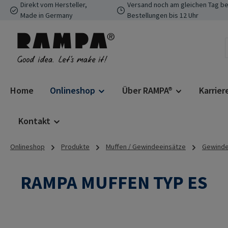
Direkt vom Hersteller,
Versand noch am gleichen Tag be
 Hauptinhalt springen
Zur Suche springen
Zur Hauptnavigation springen
Made in Germany
Bestellungen bis 12 Uhr
Home
Onlineshop
Über RAMPA®
Karrier
Kontakt
Onlineshop
Produkte
Muffen / Gewindeeinsätze
Gewindee
RAMPA MUFFEN TYP ES