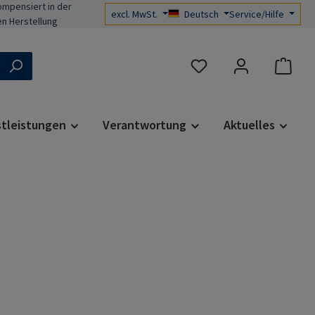
mpensiert in der
excl. MwSt.
Deutsch
Service/Hilfe
n Herstellung
Du hast 0 Produkte auf d
stleistungen
Verantwortung
Aktuelles
s: