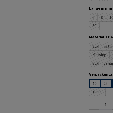
Länge in mm 
6
8
1
(Diese Option
(Diese O
(
50
(Diese Option
Material + B
Stahl rostfr
(D
Messing
(Diese Op
Stahl, gehä
Verpackungs
10
25
10000
(Diese Opti
Produkt Anzahl: