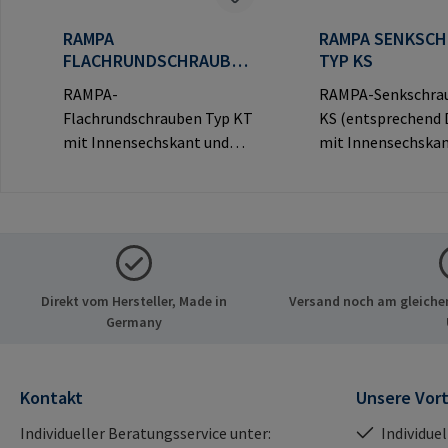
RAMPA
RAMPA SENKSC
FLACHRUNDSCHRAUBEN
TYP KS
TYP KT
RAMPA-
RAMPA-Senkschra
Flachrundschrauben Typ KT
KS (entsprechend 
mit Innensechskant und
mit Innensechskan
dekorativem Rundkopf für
dekorativem Senkk
sichtbare
sichtbare
Verbindungen.Herstellerinf
Verbindungen.Hers
ormationen: RAMPA GmbH
ormationen: RAM
& Co. KG Auf der Heide 8
& Co. KG Auf der He
21514 Büchen Deutschland
21514 Büchen Deu
Direkt vom Hersteller, Made in
Versand noch am gleichen
E-Mail: mail@rampa.com
E-Mail: mail@ram
Germany
Kontakt
Unsere Vort
Individueller Beratungsservice unter:
Individue