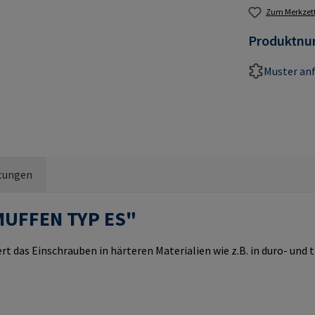
Zum Merkzett
Produktn
Muster an
tungen
MUFFEN TYP ES"
rt das Einschrauben in härteren Materialien wie z.B. in duro- un