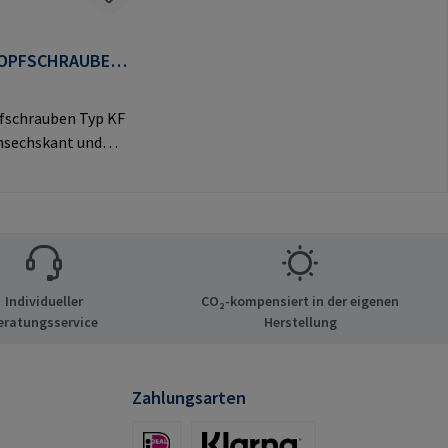
OPFSCHRAUBEN
fschrauben Typ KF
nsechskant und
vem Flachkopf für
e
ngen.Herstellerinf
nen: RAMPA GmbH
Auf der Heide 8
chen Deutschland
Individueller
CO₂-kompensiert in der eigenen
mail@rampa.com
eratungsservice
Herstellung
Zahlungsarten