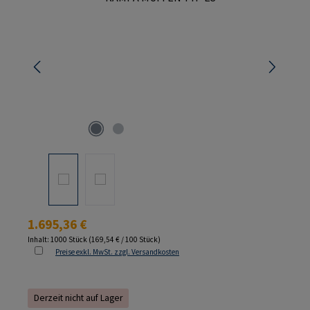
Regulärer Preis:
1.695,36 €
Inhalt:
1000 Stück
(169,54 € / 100 Stück)
Preise exkl. MwSt. zzgl. Versandkosten
Derzeit nicht auf Lager