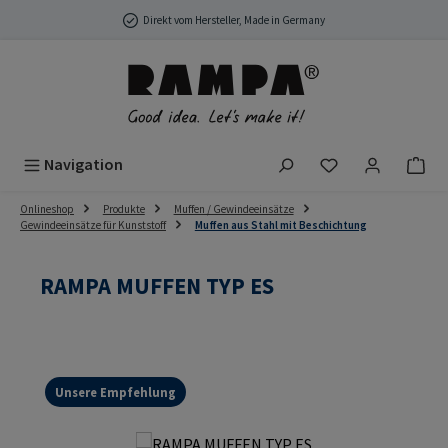
Zum Hauptinhalt springen
Direkt vom Hersteller, Made in Germany
Du hast 0 Produ
Navigation
Onlineshop
Produkte
Muffen / Gewindeeinsätze
Gewindeeinsätze für Kunststoff
Muffen aus Stahl mit Beschichtung
RAMPA MUFFEN TYP ES
Unsere Empfehlung
Bildergalerie überspringen