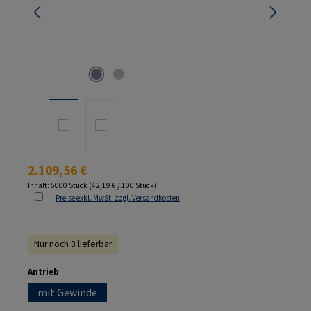
Regulärer Preis:
2.109,56 €
Inhalt:
5000 Stück
(42,19 € / 100 Stück)
Preise exkl. MwSt. zzgl. Versandkosten
Nur noch 3 lieferbar
auswählen
Antrieb
mit Gewinde