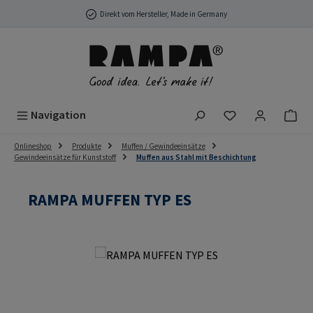
Zum Hauptinhalt springen
Direkt vom Hersteller, Made in Germany
Du hast 0 Produ
Navigation
Onlineshop
Produkte
Muffen / Gewindeeinsätze
Gewindeeinsätze für Kunststoff
Muffen aus Stahl mit Beschichtung
RAMPA MUFFEN TYP ES
Bildergalerie überspringen