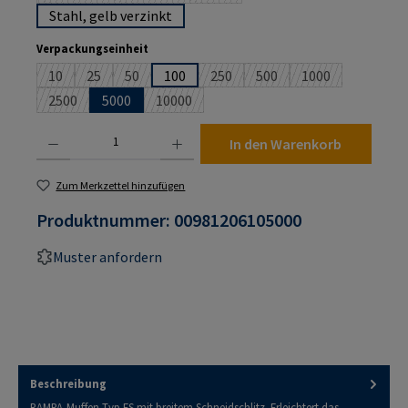
Stahl, gelb verzinkt
auswählen
Verpackungseinheit
10
25
50
100
250
500
1000
(Diese Option ist zurzeit nicht verfügbar.)
(Diese Option ist zurzeit nicht verfügbar.)
(Diese Option ist zurzeit nicht verfügbar.)
(Diese Option ist zurzeit nicht verf
(Diese Option ist zurzeit n
(Diese Option ist
2500
5000
10000
(Diese Option ist zurzeit nicht verfügbar.)
(Diese Option ist zurzeit nicht verfügbar.)
Produkt Anzahl: Gib den gewünschten Wert ein oder benutze die Schaltflächen um die An
In den Warenkorb
Zum Merkzettel hinzufügen
Produktnummer:
00981206105000
Muster anfordern
Beschreibung
RAMPA-Muffen Typ ES mit breitem Schneidschlitz. Erleichtert das