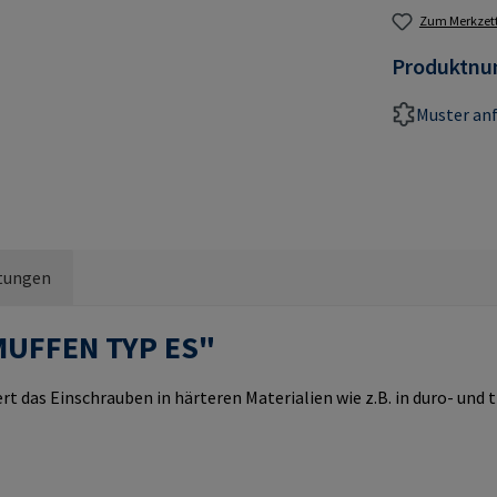
Zum Merkzett
Produktn
Muster an
tungen
MUFFEN TYP ES"
rt das Einschrauben in härteren Materialien wie z.B. in duro- un