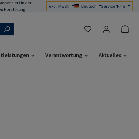
mpensiert in der
excl. MwSt.
Deutsch
Service/Hilfe
n Herstellung
Du hast 0 Produkte auf d
stleistungen
Verantwortung
Aktuelles
s: