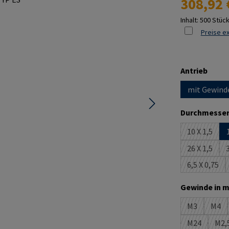
308,92 
Inhalt:
500 Stüc
Preise ex
ausw
Antrieb
mit Gewind
Durchmesser
10 X 1,5
(Diese Opt
26 X 1,5
3
(Diese Opt
6,5 X 0,75
(Diese Op
Gewinde in m
M3
M4
(Diese Optio
(Die
M24
M2,
(Diese Optio
(D