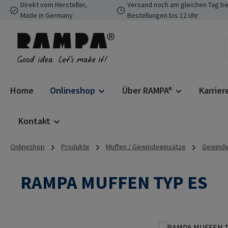
Direkt vom Hersteller,
Versand noch am gleichen Tag be
 Hauptinhalt springen
Zur Suche springen
Zur Hauptnavigation springen
Made in Germany
Bestellungen bis 12 Uhr
Home
Onlineshop
Über RAMPA®
Karrier
Kontakt
Onlineshop
Produkte
Muffen / Gewindeeinsätze
Gewindee
RAMPA MUFFEN TYP ES
Bildergalerie überspringen