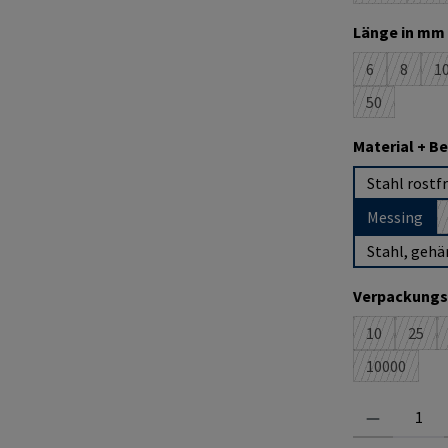
Länge in mm 
6
8
1
(Diese Option
(Diese O
(
50
(Diese Option
Material + B
Stahl rostfr
Messing
Stahl, gehä
Verpackungs
10
25
(Diese Option
(Dies
10000
(Diese Opti
Produkt Anzahl: