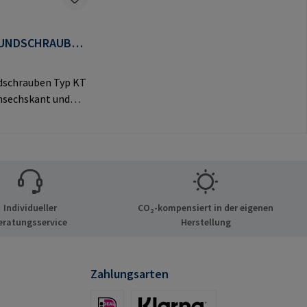
UNDSCHRAUBEN
dschrauben Typ KT
nsechskant und
vem Rundkopf für
e
ngen.Herstellerinf
nen: RAMPA GmbH
Auf der Heide 8
chen Deutschland
Individueller
CO₂-kompensiert in der eigenen
mail@rampa.com
eratungsservice
Herstellung
Zahlungsarten