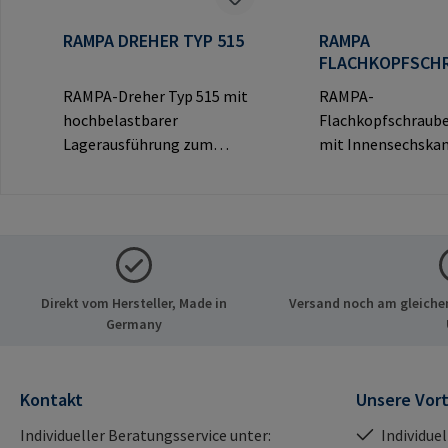
RAMPA DREHER TYP 515
RAMPA
FLACHKOPFSCH
TYP KF
RAMPA-Dreher Typ 515 mit
RAMPA-
hochbelastbarer
Flachkopfschraube
Lagerausführung zum
mit Innensechskan
Eindrehen von RAMPA-
dekorativem Flach
Muffen über das
sichtbare
Innengewinde.
Verbindungen.Hers
Ausschließlich für Original-
ormationen: RAM
RAMPA-Muffen zu
& Co. KG Auf der He
verwenden.Herstellerinfor
21514 Büchen Deu
Direkt vom Hersteller, Made in
Versand noch am gleichen
mationen: RAMPA GmbH &
E-Mail: mail@ram
Germany
Co. KG Auf der Heide 8 21514
Büchen Deutschland E-Mail:
mail@rampa.com
Kontakt
Unsere Vort
Individueller Beratungsservice unter:
Individue