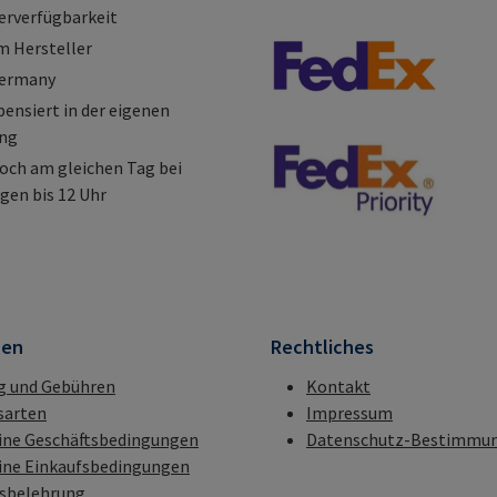
erverfügbarkeit
m Hersteller
Germany
nsiert in der eigenen
ung
och am gleichen Tag bei
gen bis 12 Uhr
nen
Rechtliches
g und Gebühren
Kontakt
sarten
Impressum
ine Geschäftsbedingungen
Datenschutz-Bestimmu
ine Einkaufsbedingungen
fsbelehrung