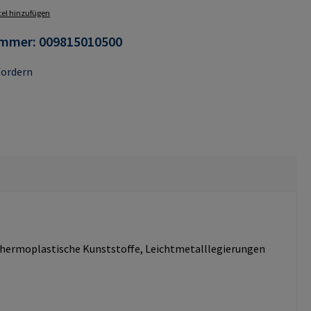
el hinzufügen
ummer:
009815010500
fordern
d thermoplastische Kunststoffe, Leichtmetalllegierungen