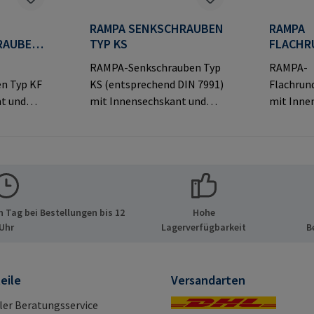
RAMPA SENKSCHRAUBEN
RAMPA
RAUBEN
TYP KS
FLACHR
TYP KT
RAMPA-Senkschrauben Typ
RAMPA-
n Typ KF
KS (entsprechend DIN 7991)
Flachrun
t und
mit Innensechskant und
mit Inne
kopf für
dekorativem Senkkopf für
dekorati
sichtbare
sichtbar
tellerinf
Verbindungen.Herstellerinf
Verbindu
PA GmbH
ormationen: RAMPA GmbH
ormatio
ide 8
& Co. KG Auf der Heide 8
& Co. KG 
tschland
21514 Büchen Deutschland
21514 Bü
 Tag bei Bestellungen bis 12
Hohe
pa.com
E-Mail: mail@rampa.com
E-Mail: 
Uhr
Lagerverfügbarkeit
B
eile
Versandarten
ller Beratungsservice