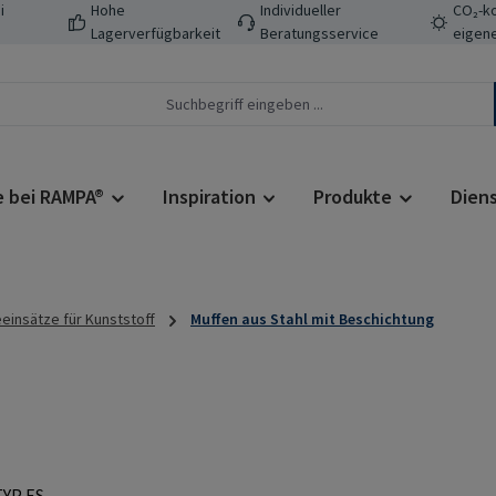
i
Hohe
Individueller
CO₂-ko
Lagerverfügbarkeit
Beratungsservice
eigene
e bei RAMPA®
Inspiration
Produkte
Dien
insätze für Kunststoff
Muffen aus Stahl mit Beschichtung
Regulärer Prei