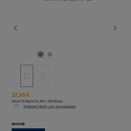
Regulärer Preis:
27,65 €
Inhalt:
50 Stück
(55,30 € / 100 Stück)
Preise exkl. MwSt. zzgl. Versandkosten
auswählen
Antrieb