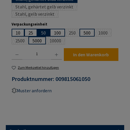
Stahl, gehärtet gelb verzinkt
(Diese Option ist zurzeit nicht verfügbar.)
Stahl, gelb verzinkt
(Diese Option ist zurzeit nicht verfügbar.)
auswählen
Verpackungseinheit
10
25
50
100
250
500
1000
(Diese Option ist zurzeit nicht ver
(Diese Option is
2500
5000
10000
(Diese Option ist zurzeit nicht verfügbar.)
(Diese Option ist zurzeit nicht verfügbar.)
Produkt Anzahl: Gib den gewünschten Wert ein oder benutze die Schaltflächen um die An
In den Warenkorb
Zum Merkzettel hinzufügen
Produktnummer:
009815061050
Muster anfordern