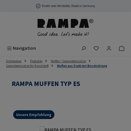
Zum Hauptinhalt springen
Direkt vom Hersteller, Made in Germany
Du hast 0 Produ
Navigation
Onlineshop
Produkte
Muffen / Gewindeeinsätze
Gewindeeinsätze für Kunststoff
Muffen aus Stahl mit Beschichtung
RAMPA MUFFEN TYP ES
Unsere Empfehlung
Bildergalerie überspringen