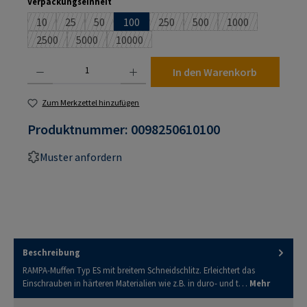
auswählen
Verpackungseinheit
10
25
50
100
250
500
1000
(Diese Option ist zurzeit nicht verfügbar.)
(Diese Option ist zurzeit nicht verfügbar.)
(Diese Option ist zurzeit nicht verfügbar.)
(Diese Option ist zurzeit nicht verf
(Diese Option ist zurzeit n
(Diese Option ist
2500
5000
10000
(Diese Option ist zurzeit nicht verfügbar.)
(Diese Option ist zurzeit nicht verfügbar.)
(Diese Option ist zurzeit nicht verfügbar.)
Produkt Anzahl: Gib den gewünschten Wert ein oder benutze die Schaltflächen um die An
In den Warenkorb
Zum Merkzettel hinzufügen
Produktnummer:
0098250610100
Muster anfordern
Beschreibung
RAMPA-Muffen Typ ES mit breitem Schneidschlitz. Erleichtert das
Einschrauben in härteren Materialien wie z.B. in duro- und t…
Mehr