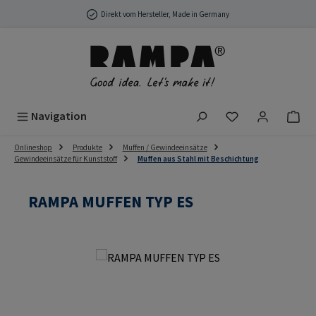
Zum Hauptinhalt springen
Direkt vom Hersteller, Made in Germany
Du hast 0 Produ
Navigation
Onlineshop
Produkte
Muffen / Gewindeeinsätze
Gewindeeinsätze für Kunststoff
Muffen aus Stahl mit Beschichtung
RAMPA MUFFEN TYP ES
Bildergalerie überspringen