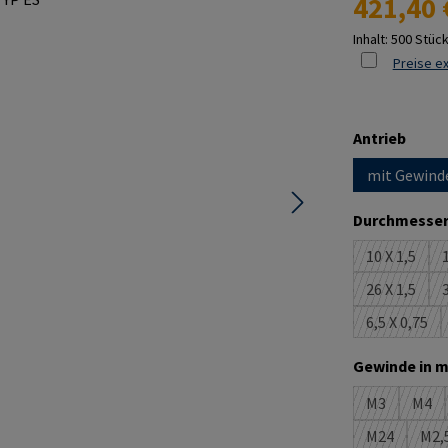
421,40 
Inhalt:
500 Stüc
Preise ex
ausw
Antrieb
mit Gewind
Durchmesser
10 X 1,5
1
(Diese Opt
26 X 1,5
3
(Diese Opt
6,5 X 0,75
(Diese Op
Gewinde in m
M3
M4
(Diese Optio
(Die
M24
M2,
(Diese Optio
(D