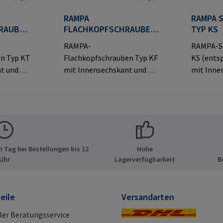
RAMPA
RAMPA 
RAUBEN
FLACHKOPFSCHRAUBEN
TYP KS
TYP KF
RAMPA-
RAMPA-S
en Typ KT
Flachkopfschrauben Typ KF
KS (ents
t und
mit Innensechskant und
mit Inne
opf für
dekorativem Flachkopf für
dekorati
sichtbare
sichtbar
tellerinf
Verbindungen.Herstellerinf
Verbindu
PA GmbH
ormationen: RAMPA GmbH
ormatio
ide 8
& Co. KG Auf der Heide 8
& Co. KG 
tschland
21514 Büchen Deutschland
21514 Bü
 Tag bei Bestellungen bis 12
Hohe
pa.com
E-Mail: mail@rampa.com
E-Mail: 
Uhr
Lagerverfügbarkeit
B
eile
Versandarten
ller Beratungsservice