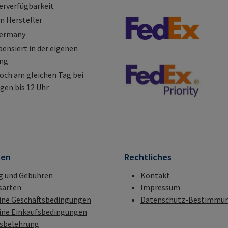
erverfügbarkeit
m Hersteller
Germany
nsiert in der eigenen
ung
och am gleichen Tag bei
gen bis 12 Uhr
nen
Rechtliches
g und Gebühren
Kontakt
sarten
Impressum
ine Geschäftsbedingungen
Datenschutz-Bestimmu
ine Einkaufsbedingungen
fsbelehrung