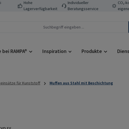
i
Hohe
Individueller
CO₂-ko
Lagerverfügbarkeit
Beratungsservice
eigene
e bei RAMPA®
Inspiration
Produkte
Dien
insätze für Kunststoff
Muffen aus Stahl mit Beschichtung
Regulärer Prei