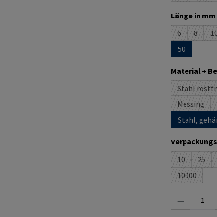
Länge in mm 
6
8
1
(Diese Option
(Diese O
(
50
Material + B
Stahl rostfr
(D
Messing
(Diese Op
Stahl, gehä
Verpackungs
10
25
(Diese Option
(Dies
10000
(Diese Opti
Produkt Anzahl: