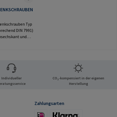
SENKSCHRAUBEN
enkschrauben Typ
prechend DIN 7991)
nsechskant und
vem Senkkopf für
e
ngen.Herstellerinf
nen: RAMPA GmbH
Auf der Heide 8
chen Deutschland
Individueller
CO₂-kompensiert in der eigenen
mail@rampa.com
eratungsservice
Herstellung
Zahlungsarten