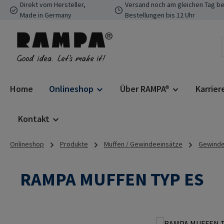
Direkt vom Hersteller,
Versand noch am gleichen Tag be
 Hauptinhalt springen
Zur Suche springen
Zur Hauptnavigation springen
Made in Germany
Bestellungen bis 12 Uhr
Home
Onlineshop
Über RAMPA®
Karrier
Kontakt
Onlineshop
Produkte
Muffen / Gewindeeinsätze
Gewindee
RAMPA MUFFEN TYP ES
Bildergalerie überspringen