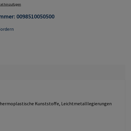
el hinzufügen
ummer:
0098510050500
fordern
d thermoplastische Kunststoffe, Leichtmetalllegierungen