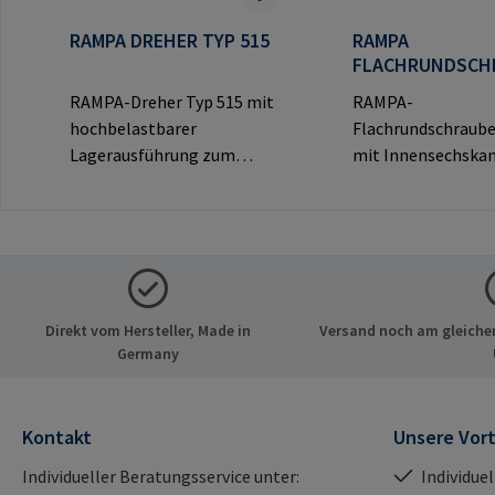
RAMPA DREHER TYP 515
RAMPA
FLACHRUNDSCH
TYP KT
RAMPA-Dreher Typ 515 mit
RAMPA-
hochbelastbarer
Flachrundschraub
Lagerausführung zum
mit Innensechskan
Eindrehen von RAMPA-
dekorativem Rundk
Muffen über das
sichtbare
Innengewinde.
Verbindungen.Hers
Ausschließlich für Original-
ormationen: RAM
RAMPA-Muffen zu
& Co. KG Auf der He
verwenden.Herstellerinfor
21514 Büchen Deu
Direkt vom Hersteller, Made in
Versand noch am gleichen
mationen: RAMPA GmbH &
E-Mail: mail@ram
Germany
Co. KG Auf der Heide 8 21514
Büchen Deutschland E-Mail:
mail@rampa.com
Kontakt
Unsere Vort
Individueller Beratungsservice unter:
Individue