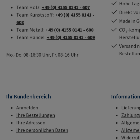
Hohe Lag
Team Holz:
+49 (0) 4155 8141 - 607
Direkt vo
Team Kunststoff:
+49 (0) 4155 8141 -
Made in 
608
Team Metall:
+49 (0) 4155 8141 - 608
CO₂-kompe
Team Handel:
+49 (0) 4155 8141 - 609
Herstell
Versand n
Bestellun
Mo.-Do. 08-16:30 Uhr, Fr. 08-16 Uhr
Ihr Kundenbereich
Informatio
Anmelden
Lieferun
Ihre Bestellungen
Zahlung
Ihre Adressen
Allgeme
Ihre persönlichen Daten
Allgeme
Widerru