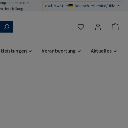
mpensiert in der
excl. MwSt.
Deutsch
Service/Hilfe
n Herstellung
Du hast 0 Produkte auf d
stleistungen
Verantwortung
Aktuelles
s: