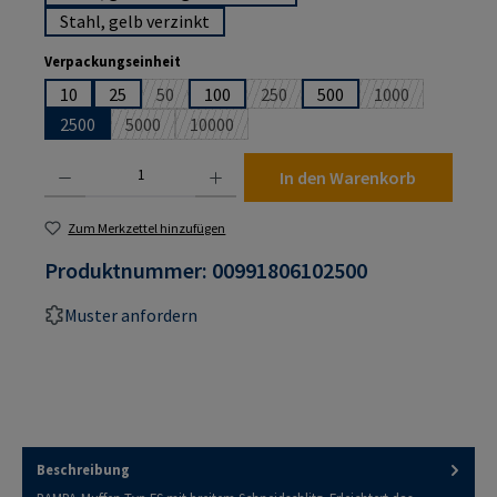
Stahl, gelb verzinkt
auswählen
Verpackungseinheit
10
25
50
100
250
500
1000
(Diese Option ist zurzeit nicht verfügbar.)
(Diese Option ist zurzeit nicht ver
(Diese Option is
2500
5000
10000
(Diese Option ist zurzeit nicht verfügbar.)
(Diese Option ist zurzeit nicht verfügbar.)
Produkt Anzahl: Gib den gewünschten Wert ein oder benutze die Schaltflächen um die An
In den Warenkorb
Zum Merkzettel hinzufügen
Produktnummer:
00991806102500
Muster anfordern
Beschreibung