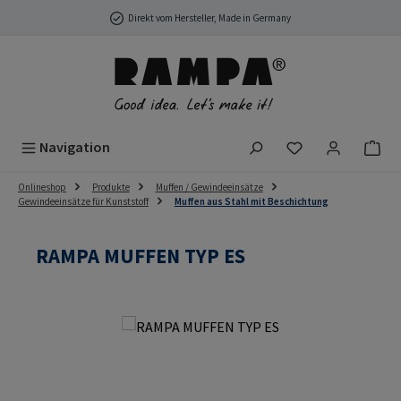
Zum Hauptinhalt springen
Direkt vom Hersteller, Made in Germany
Du hast 0 Produ
Navigation
Onlineshop
Produkte
Muffen / Gewindeeinsätze
Gewindeeinsätze für Kunststoff
Muffen aus Stahl mit Beschichtung
RAMPA MUFFEN TYP ES
Bildergalerie überspringen