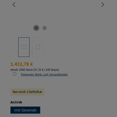
Regulärer Preis:
1.432,78 €
Inhalt:
2500 Stück
(57,31 € / 100 Stück)
Preise exkl. MwSt. zzgl. Versandkosten
Nur noch 2 lieferbar
auswählen
Antrieb
mit Gewinde