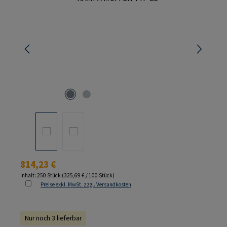
Regulärer Preis:
814,23 €
Inhalt:
250 Stück
(325,69 € / 100 Stück)
Preise exkl. MwSt. zzgl. Versandkosten
Nur noch 3 lieferbar