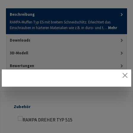
Beschreibung
RAMPA-Muffen Typ ES mit breitem Schneidschlitz. Erleichtert das
Einschrauben in härteren Materialien wie z.B. in duro- und t…
Mehr
Downloads
3D-Modell
Bewertungen
Produktgalerie überspringen
Zubehör