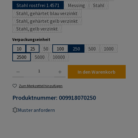
Stahl rostfrei 1.4571
Messing
Stahl
(Diese Option ist zurzeit nicht ver
(Diese Option ist zurz
Stahl, gehärtet blau verzinkt
(Diese Option ist zurzeit nicht verfügbar.)
Stahl, gehärtet gelb verzinkt
(Diese Option ist zurzeit nicht verfügbar.)
Stahl, gelb verzinkt
(Diese Option ist zurzeit nicht verfügbar.)
auswählen
Verpackungseinheit
10
25
50
100
250
500
1000
(Diese Option ist zurzeit nicht verfügbar.)
(Diese Option ist zurzeit 
(Diese Option is
2500
5000
10000
(Diese Option ist zurzeit nicht verfügbar.)
(Diese Option ist zurzeit nicht verfügbar.)
Produkt Anzahl: Gib den gewünschten Wert ein oder benutze die Schaltflächen um die An
In den Warenkorb
Zum Merkzettel hinzufügen
Produktnummer:
009918070250
Muster anfordern