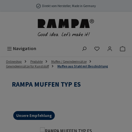
Zum Hauptinhalt springen
Direkt vom Hersteller, Made in Germany
Du hast 0 Produ
Navigation
Onlineshop
Produkte
Muffen / Gewindeeinsätze
Gewindeeinsätze für Kunststoff
Muffen aus Stahl mit Beschichtung
RAMPA MUFFEN TYP ES
Unsere Empfehlung
Bildergalerie überspringen