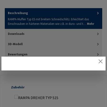
Beschreibung
RAMPA-Muffen Typ ES mit breitem Schneidschlitz. Erleichtert das
Einschrauben in härteren Materialien wie z.B. in duro- und t…
Mehr
Downloads
3D-Modell
Bewertungen
Produktgalerie überspringen
Zubehör