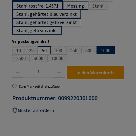
(Diese Option ist zurzeit n
Stahl rostfrei 1.4571
Messing
Stahl
(Diese Option ist zurz
Stahl, gehärtet blau verzinkt
Stahl, gehärtet gelb verzinkt
Stahl, gelb verzinkt
auswählen
Verpackungseinheit
10
25
50
100
250
500
1000
(Diese Option ist zurzeit nicht verfügbar.)
(Diese Option ist zurzeit nicht verfügbar.)
(Diese Option ist zurzeit nicht verfügbar.)
(Diese Option ist zurzeit nicht verf
(Diese Option ist zurzeit n
2500
5000
10000
(Diese Option ist zurzeit nicht verfügbar.)
(Diese Option ist zurzeit nicht verfügbar.)
(Diese Option ist zurzeit nicht verfügbar.)
Produkt Anzahl: Gib den gewünschten Wert ein oder benutze die Schaltflächen um die An
In den Warenkorb
Zum Merkzettel hinzufügen
Produktnummer:
0099220301000
Muster anfordern