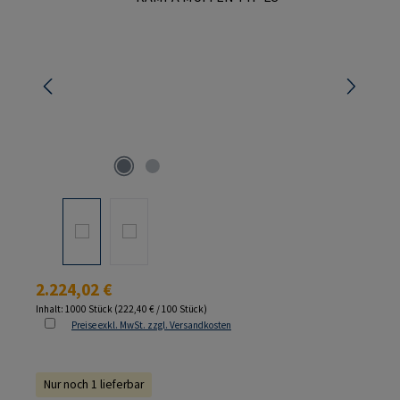
Regulärer Preis:
2.224,02 €
Inhalt:
1000 Stück
(222,40 € / 100 Stück)
Preise exkl. MwSt. zzgl. Versandkosten
Nur noch 1 lieferbar