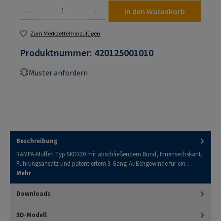
Produkt Anzahl: Gib den gewünschten Wert ein oder benutze die Schaltflächen um die An
In den Warenkorb
Zum Merkzettel hinzufügen
Produktnummer:
420125001010
Muster anfordern
Beschreibung
RAMPA-Muffen Typ SKD330 mit abschließendem Bund, Innensechskant,
Führungsansatz und patentiertem 3-Gang-Außengewinde für ein…
Mehr
Downloads
3D-Modell