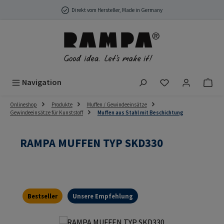
Zum Hauptinhalt springen
Direkt vom Hersteller, Made in Germany
Du hast 0 Produ
Navigation
Onlineshop
Produkte
Muffen / Gewindeeinsätze
Gewindeeinsätze für Kunststoff
Muffen aus Stahl mit Beschichtung
RAMPA MUFFEN TYP SKD330
Bestseller
Unsere Empfehlung
Bildergalerie überspringen