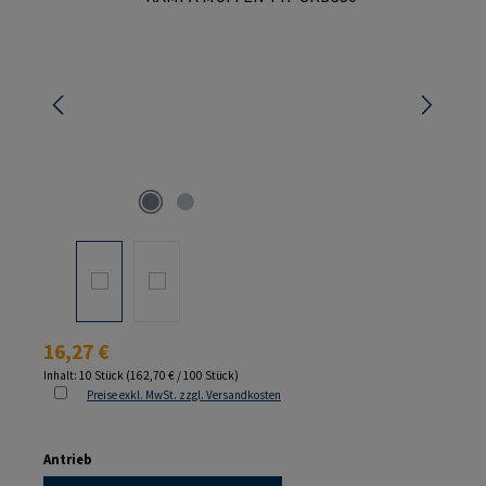
Regulärer Preis:
16,27 €
Inhalt:
10 Stück
(162,70 € / 100 Stück)
Preise exkl. MwSt. zzgl. Versandkosten
auswählen
Antrieb