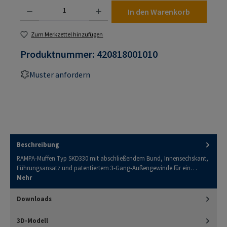
Produkt Anzahl: Gib den gewünschten Wert ein oder benutze die Schaltflächen um die An
In den Warenkorb
Zum Merkzettel hinzufügen
Produktnummer:
420818001010
Muster anfordern
Beschreibung
RAMPA-Muffen Typ SKD330 mit abschließendem Bund, Innensechskant,
Führungsansatz und patentiertem 3-Gang-Außengewinde für ein…
Mehr
Downloads
3D-Modell