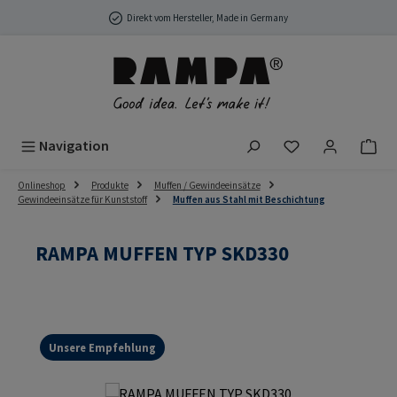
Zum Hauptinhalt springen
Direkt vom Hersteller, Made in Germany
Du hast 0 Produ
Navigation
Onlineshop
Produkte
Muffen / Gewindeeinsätze
Gewindeeinsätze für Kunststoff
Muffen aus Stahl mit Beschichtung
RAMPA MUFFEN TYP SKD330
Unsere Empfehlung
Bildergalerie überspringen