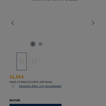
Regulärer Preis:
11,24 €
Inhalt:
10 Stück
(112,40 € / 100 Stück)
Preise exkl. MwSt. zzgl. Versandkosten
auswählen
Antrieb