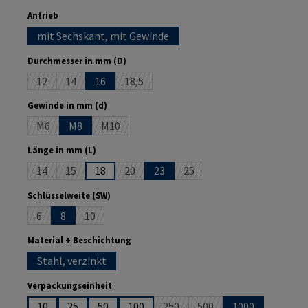
auswählen
Antrieb
mit Sechskant, mit Gewinde
auswählen
Durchmesser in mm (D)
12
14
16
18,5
(Diese Option ist zurzeit nicht verfügbar.)
(Diese Option ist zurzeit nicht verfügbar.)
(Diese Option ist zurzeit nicht verfügbar.)
auswählen
Gewinde in mm (d)
M6
M8
M10
(Diese Option ist zurzeit nicht verfügbar.)
(Diese Option ist zurzeit nicht verfügbar.)
auswählen
Länge in mm (L)
14
15
18
20
23
25
(Diese Option ist zurzeit nicht verfügbar.)
(Diese Option ist zurzeit nicht verfügbar.)
(Diese Option ist zurzeit nicht verfügbar.)
(Diese Option ist zurzeit nich
auswählen
Schlüsselweite (SW)
6
8
10
(Diese Option ist zurzeit nicht verfügbar.)
(Diese Option ist zurzeit nicht verfügbar.)
auswählen
Material + Beschichtung
Stahl, verzinkt
auswählen
Verpackungseinheit
10
25
50
100
250
500
1000