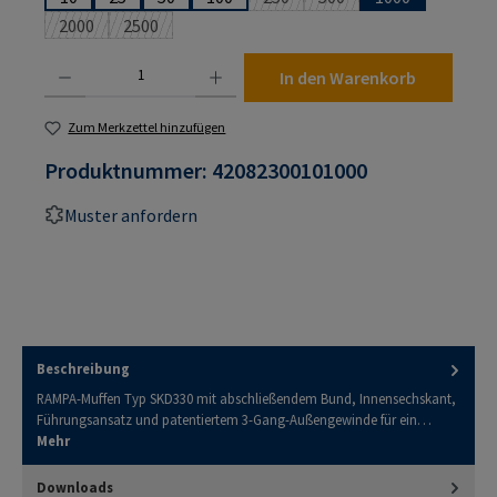
(Diese Option ist zurzeit nicht ver
(Diese Option ist zurzeit 
2000
2500
(Diese Option ist zurzeit nicht verfügbar.)
(Diese Option ist zurzeit nicht verfügbar.)
Produkt Anzahl: Gib den gewünschten Wert ein oder benutze die Schaltflächen um die An
In den Warenkorb
Zum Merkzettel hinzufügen
Produktnummer:
42082300101000
Muster anfordern
Beschreibung
RAMPA-Muffen Typ SKD330 mit abschließendem Bund, Innensechskant,
Führungsansatz und patentiertem 3-Gang-Außengewinde für ein…
Mehr
Downloads