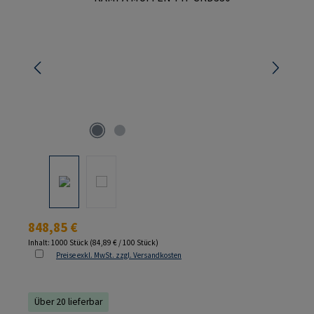
Regulärer Preis:
848,85 €
Inhalt:
1000 Stück
(84,89 € / 100 Stück)
Preise exkl. MwSt. zzgl. Versandkosten
Über 20 lieferbar