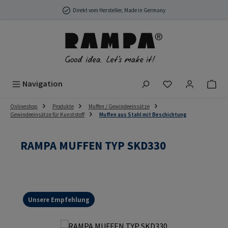
Zum Hauptinhalt springen
Direkt vom Hersteller, Made in Germany
Du hast 0 Produ
Navigation
Onlineshop
Produkte
Muffen / Gewindeeinsätze
Gewindeeinsätze für Kunststoff
Muffen aus Stahl mit Beschichtung
RAMPA MUFFEN TYP SKD330
Unsere Empfehlung
Bildergalerie überspringen