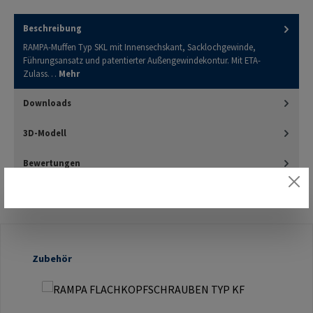
Beschreibung
RAMPA-Muffen Typ SKL mit Innensechskant, Sacklochgewinde,
Führungsansatz und patentierter Außengewindekontur. Mit ETA-
Zulass…
Mehr
Downloads
3D-Modell
Bewertungen
Produktgalerie überspringen
Zubehör