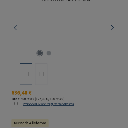
Regulärer Preis:
636,48 €
Inhalt:
500 Stück
(127,30 € / 100 Stück)
Preise exkl. MwSt. zzgl. Versandkosten
Nur noch 4 lieferbar