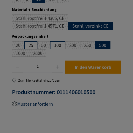
(Diese Option ist zurzeit nicht verfügbar.)
(Diese Option ist zurzeit nicht verfügbar.)
(Diese Option ist zurzeit nicht verfügbar.)
(Diese Option ist zurzeit nicht verfügba
auswählen
Material + Beschichtung
Stahl rostfrei 1.4305, CE
(Diese Option ist zurzeit nicht verfügbar.)
Stahl rostfrei 1.4571, CE
Stahl, verzinkt CE
(Diese Option ist zurzeit nicht verfügbar.)
auswählen
Verpackungseinheit
20
25
50
100
200
250
500
(Diese Option ist zurzeit nicht verfügbar.)
(Diese Option ist zurzeit nicht verfügbar.)
(Diese Option ist zurzeit nicht ver
(Diese Option ist zurzeit n
1000
2000
(Diese Option ist zurzeit nicht verfügbar.)
(Diese Option ist zurzeit nicht verfügbar.)
Produkt Anzahl: Gib den gewünschten Wert ein oder benutze die Schaltflächen um die An
In den Warenkorb
Zum Merkzettel hinzufügen
Produktnummer:
0111406010500
Muster anfordern