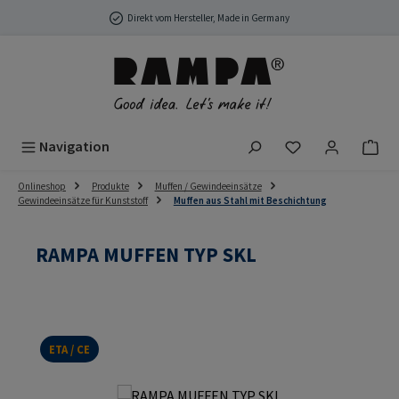
Zum Hauptinhalt springen
Direkt vom Hersteller, Made in Germany
Du hast 0 Produ
Navigation
Onlineshop
Produkte
Muffen / Gewindeeinsätze
Gewindeeinsätze für Kunststoff
Muffen aus Stahl mit Beschichtung
RAMPA MUFFEN TYP SKL
ETA / CE
Bildergalerie überspringen