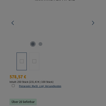
Regulärer Preis:
578,57 €
Inhalt:
250 Stück
(231,43 € / 100 Stück)
Preise exkl. MwSt. zzgl. Versandkosten
Über 20 lieferbar