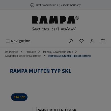
Zum Hauptinhalt springen
Direkt vom Hersteller, Made in Germany
Du hast 0 Produ
Navigation
Onlineshop
Produkte
Muffen / Gewindeeinsätze
Gewindeeinsätze für Kunststoff
Muffen aus Stahl mit Beschichtung
RAMPA MUFFEN TYP SKL
ETA / CE
Bildergalerie überspringen