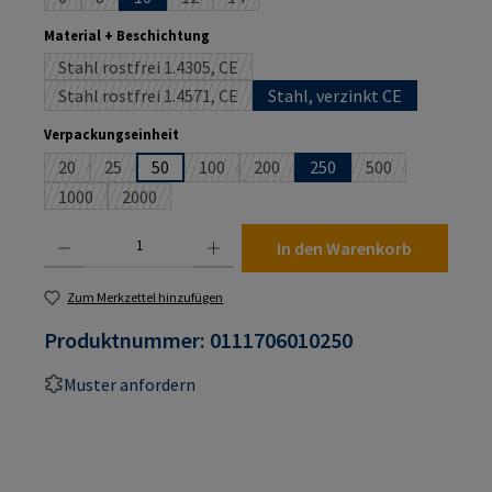
(Diese Option ist zurzeit nicht verfügbar.)
(Diese Option ist zurzeit nicht verfügbar.)
(Diese Option ist zurzeit nicht verfügbar.)
(Diese Option ist zurzeit nicht verfügba
auswählen
Material + Beschichtung
Stahl rostfrei 1.4305, CE
(Diese Option ist zurzeit nicht verfügbar.)
Stahl rostfrei 1.4571, CE
Stahl, verzinkt CE
(Diese Option ist zurzeit nicht verfügbar.)
auswählen
Verpackungseinheit
20
25
50
100
200
250
500
(Diese Option ist zurzeit nicht verfügbar.)
(Diese Option ist zurzeit nicht verfügbar.)
(Diese Option ist zurzeit nicht verfügbar.)
(Diese Option ist zurzeit nicht verf
(Diese Option ist 
1000
2000
(Diese Option ist zurzeit nicht verfügbar.)
(Diese Option ist zurzeit nicht verfügbar.)
Produkt Anzahl: Gib den gewünschten Wert ein oder benutze die Schaltflächen um die An
In den Warenkorb
Zum Merkzettel hinzufügen
Produktnummer:
0111706010250
Muster anfordern