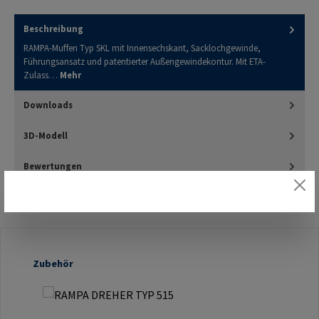
Beschreibung
RAMPA-Muffen Typ SKL mit Innensechskant, Sacklochgewinde,
Führungsansatz und patentierter Außengewindekontur. Mit ETA-
Zulass…
Mehr
Downloads
3D-Modell
Bewertungen
Produktgalerie überspringen
Zubehör