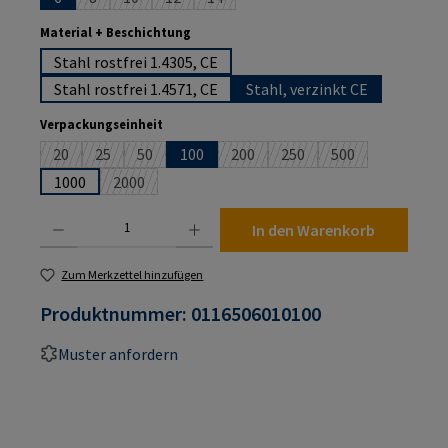
(Diese Option ist zurzeit nicht verfügbar.)
(Diese Option ist zurzeit nicht verfügbar.)
(Diese Option ist zurzeit nicht verfügbar.)
(Diese Option ist zurzeit nicht verfügba
auswählen
Material + Beschichtung
Stahl rostfrei 1.4305, CE
Stahl rostfrei 1.4571, CE
Stahl, verzinkt CE
auswählen
Verpackungseinheit
20
25
50
100
200
250
500
(Diese Option ist zurzeit nicht verfügbar.)
(Diese Option ist zurzeit nicht verfügbar.)
(Diese Option ist zurzeit nicht verfügbar.)
(Diese Option ist zurzeit nicht verf
(Diese Option ist zurzeit n
(Diese Option ist 
1000
2000
(Diese Option ist zurzeit nicht verfügbar.)
Produkt Anzahl: Gib den gewünschten Wert ein oder benutze die Schaltflächen um die An
In den Warenkorb
Zum Merkzettel hinzufügen
Produktnummer:
0116506010100
Muster anfordern