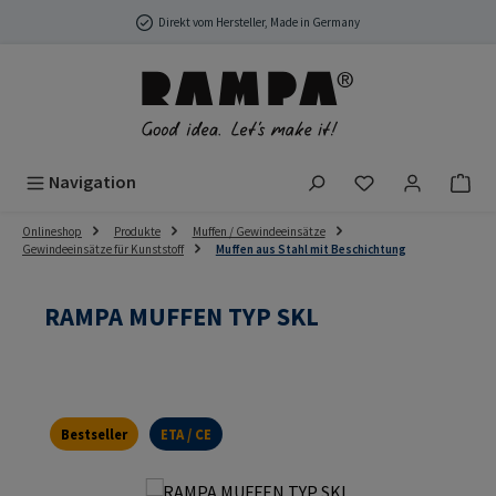
Zum Hauptinhalt springen
Direkt vom Hersteller, Made in Germany
Du hast 0 Produ
Navigation
Onlineshop
Produkte
Muffen / Gewindeeinsätze
Gewindeeinsätze für Kunststoff
Muffen aus Stahl mit Beschichtung
RAMPA MUFFEN TYP SKL
Bestseller
ETA / CE
Bildergalerie überspringen