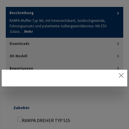
Beschreibung
RAMPA-Muffen Typ SKL mit Innensechskant, Sacklochgewinde,
Führungsansatz und patentierter Außengewindekontur. Mit ETA-
Zulass…
Mehr
Downloads
3D-Modell
Bewertungen
Produktgalerie überspringen
Zubehör