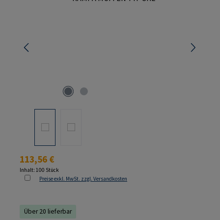
Regulärer Preis:
113,56 €
Inhalt:
100 Stück
Preise exkl. MwSt. zzgl. Versandkosten
Über 20 lieferbar