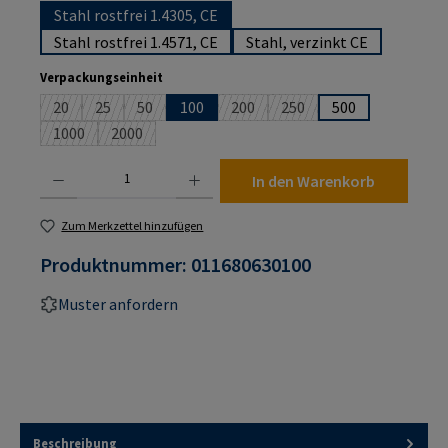
Stahl rostfrei 1.4305, CE
Stahl rostfrei 1.4571, CE
Stahl, verzinkt CE
auswählen
Verpackungseinheit
20
25
50
100
200
250
500
(Diese Option ist zurzeit nicht verfügbar.)
(Diese Option ist zurzeit nicht verfügbar.)
(Diese Option ist zurzeit nicht verfügbar.)
(Diese Option ist zurzeit nicht verf
(Diese Option ist zurzeit n
1000
2000
(Diese Option ist zurzeit nicht verfügbar.)
(Diese Option ist zurzeit nicht verfügbar.)
Produkt Anzahl: Gib den gewünschten Wert ein oder benutze die Schaltflächen um die An
In den Warenkorb
Zum Merkzettel hinzufügen
Produktnummer:
011680630100
Muster anfordern
Beschreibung