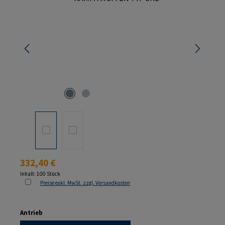
Regulärer Preis:
332,40 €
Inhalt:
100 Stück
Preise exkl. MwSt. zzgl. Versandkosten
auswählen
Antrieb