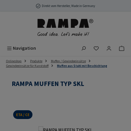
Zum Hauptinhalt springen
Direkt vom Hersteller, Made in Germany
Du hast 0 Produ
Navigation
Onlineshop
Produkte
Muffen / Gewindeeinsätze
Gewindeeinsätze für Kunststoff
Muffen aus Stahl mit Beschichtung
RAMPA MUFFEN TYP SKL
ETA / CE
Bildergalerie überspringen