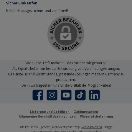
Sicher Einkaufen
Mehrfach ausgezeichnet und zertifiziert!
Good idea. Let’s make it! – das meinen wir genau so.
Als Experte helfen wir bei der Entwicklung von Verbindungslösungen.
Als Hersteller sind wir im Stande, passende Lösungen made in Germany zu
produzieren.
Denn wir begeistern uns für die Vielfalt der Möglichkeiten!
Facebook
Instagram
YouTube
TikTok
LinkedIn
Lieferung und Gebühren
Zahlungsarten
Allgemeine Geschäftsbedingungen
Widerrufsbelehrung
Alle Preise exkl. gesetzl. Mehrwertsteuer zzgl.
Versandkosten
und ggf.
Nachnahmegebühren, wenn nicht anders angegeben.