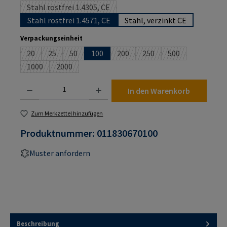
Stahl rostfrei 1.4305, CE
(Diese Option ist zurzeit nicht verfügbar.)
Stahl rostfrei 1.4571, CE
Stahl, verzinkt CE
auswählen
Verpackungseinheit
20
25
50
100
200
250
500
(Diese Option ist zurzeit nicht verfügbar.)
(Diese Option ist zurzeit nicht verfügbar.)
(Diese Option ist zurzeit nicht verfügbar.)
(Diese Option ist zurzeit nicht verf
(Diese Option ist zurzeit n
(Diese Option ist 
1000
2000
(Diese Option ist zurzeit nicht verfügbar.)
(Diese Option ist zurzeit nicht verfügbar.)
Produkt Anzahl: Gib den gewünschten Wert ein oder benutze die Schaltflächen um die An
In den Warenkorb
Zum Merkzettel hinzufügen
Produktnummer:
011830670100
Muster anfordern
Beschreibung