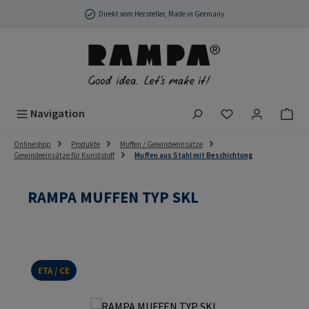
Zum Hauptinhalt springen
Direkt vom Hersteller, Made in Germany
Du hast 0 Produ
Navigation
Onlineshop
Produkte
Muffen / Gewindeeinsätze
Gewindeeinsätze für Kunststoff
Muffen aus Stahl mit Beschichtung
RAMPA MUFFEN TYP SKL
ETA / CE
Bildergalerie überspringen