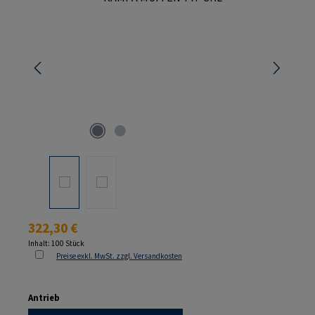
Regulärer Preis:
322,30 €
Inhalt:
100 Stück
Preise exkl. MwSt. zzgl. Versandkosten
auswählen
Antrieb