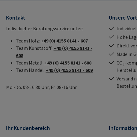
mail@rampa.com
Büchen Deutschlan
mail@rampa.com
Kontakt
Unsere Vort
Individueller Beratungsservice unter:
Individue
Hohe Lag
Team Holz:
+49 (0) 4155 8141 - 607
Direkt vo
Team Kunststoff:
+49 (0) 4155 8141 -
Made in 
608
Team Metall:
+49 (0) 4155 8141 - 608
CO₂-kompe
Team Handel:
+49 (0) 4155 8141 - 609
Herstell
Versand n
Bestellun
Mo.-Do. 08-16:30 Uhr, Fr. 08-16 Uhr
Ihr Kundenbereich
Informatio