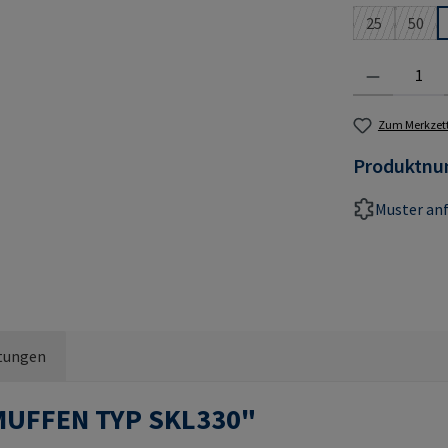
25
50
(Diese Option
(Dies
Produkt Anzahl:
Zum Merkzett
Produktn
Muster an
tungen
MUFFEN TYP SKL330"