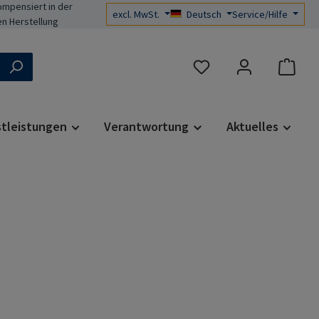
mpensiert in der
excl. MwSt.
Deutsch
Service/Hilfe
n Herstellung
Du hast 0 Produkte auf d
stleistungen
Verantwortung
Aktuelles
s: