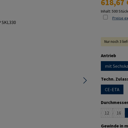
618,67 
Inhalt:
500 Stüc
Preise ex
Nur noch 3 lie
ausw
Antrieb
mit Sechska
Techn. Zulas
CE-ETA
Durchmesser
12
16
(Diese Option
(Dies
Gewinde in m