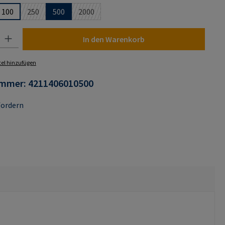
100
250
500
2000
 ist zurzeit nicht verfügbar.)
e Option ist zurzeit nicht verfügbar.)
(Diese Option ist zurzeit nicht verfügbar.)
(Diese Option ist zurzeit nicht verfügbar.)
 Gib den gewünschten Wert ein oder benutze die Schaltflächen um die Anza
In den Warenkorb
el hinzufügen
ummer:
4211406010500
fordern