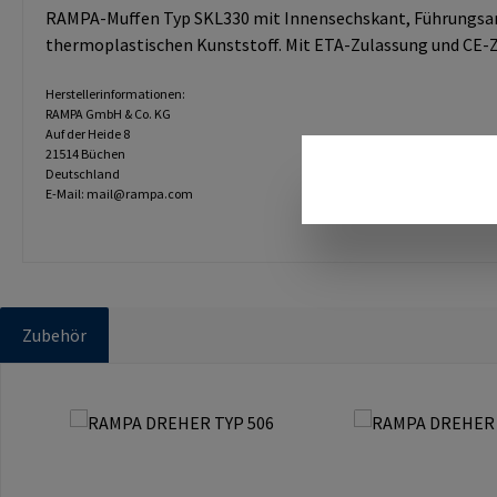
RAMPA-Muffen Typ SKL330 mit Innensechskant, Führungsan
thermoplastischen Kunststoff. Mit ETA-Zulassung und CE-Ze
Herstellerinformationen:
RAMPA GmbH & Co. KG
Auf der Heide 8
21514 Büchen
Deutschland
E-Mail: mail@rampa.com
Zubehör
Produktgalerie überspringen