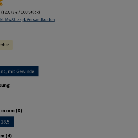
€
k
(123,73 € / 100 Stück)
kl. MwSt. zzgl. Versandkosten
ferbar
ählen
nt, mit Gewinde
auswählen
sung
auswählen
 in mm (D)
18,5
 ist zurzeit nicht verfügbar.)
e Option ist zurzeit nicht verfügbar.)
auswählen
m (d)