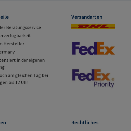
d E-Mail:
mail@rampa.com
eile
Versandarten
ller Beratungsservice
erverfügbarkeit
m Hersteller
Germany
nsiert in der eigenen
ung
och am gleichen Tag bei
gen bis 12 Uhr
nen
Rechtliches