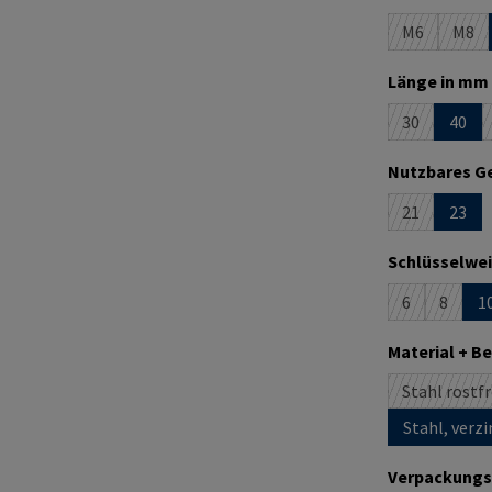
M6
M8
(Diese Optio
(Die
Länge in mm 
30
40
(Diese Option
Nutzbares Ge
21
23
(Diese Option
Schlüsselwei
6
8
1
(Diese Option
(Diese O
Material + B
Stahl rostfr
Stahl, verzi
Verpackungs