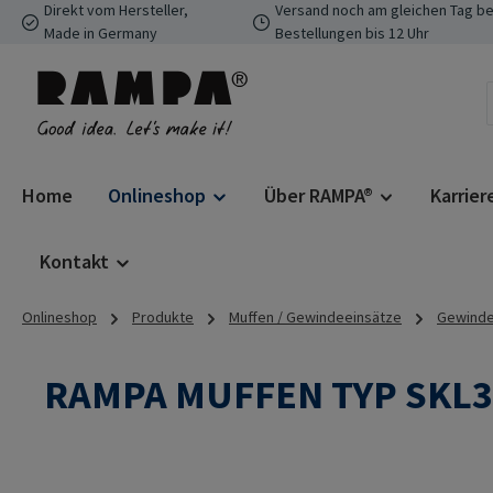
Direkt vom Hersteller,
Versand noch am gleichen Tag be
 Hauptinhalt springen
Zur Suche springen
Zur Hauptnavigation springen
Made in Germany
Bestellungen bis 12 Uhr
Home
Onlineshop
Über RAMPA®
Karrier
Kontakt
Onlineshop
Produkte
Muffen / Gewindeeinsätze
Gewindee
RAMPA MUFFEN TYP SKL3