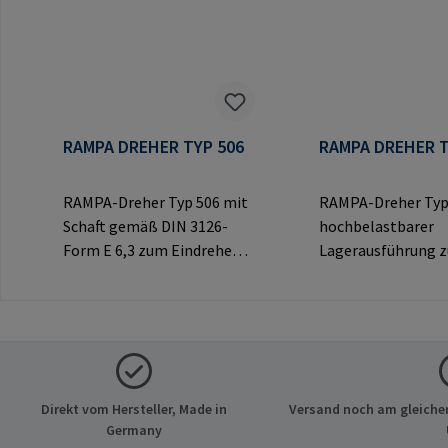
RAMPA DREHER TYP 506
RAMPA DREHER T
RAMPA-Dreher Typ 506 mit
RAMPA-Dreher Typ
Schaft gemäß DIN 3126-
hochbelastbarer
Form E 6,3 zum Eindrehen
Lagerausführung 
von RAMPA-Muffen mit
Eindrehen von RA
Innensechskant.
Muffen über das
Ausschließlich für Original-
Innengewinde.
RAMPA-Muffen zu
Ausschließlich für 
verwenden.Herstellerinfor
RAMPA-Muffen zu
mationen: RAMPA GmbH &
verwenden.Herstel
Direkt vom Hersteller, Made in
Versand noch am gleichen
Co. KG Auf der Heide 8 21514
mationen: RAMPA
Germany
Büchen Deutschland E-Mail:
Co. KG Auf der Hei