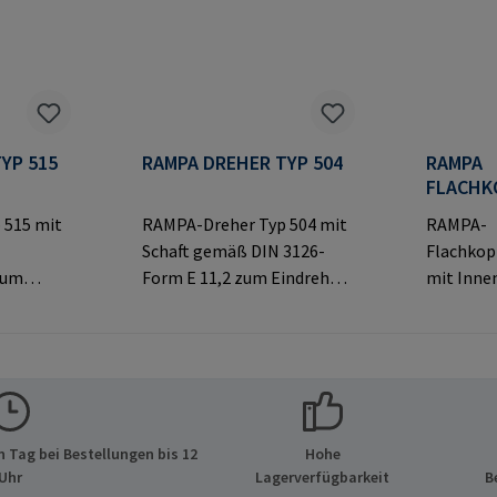
YP 515
RAMPA DREHER TYP 504
RAMPA
FLACHK
TYP KF
 515 mit
RAMPA-Dreher Typ 504 mit
RAMPA-
Schaft gemäß DIN 3126-
Flachkop
zum
Form E 11,2 zum Eindrehen
mit Inne
MPA-
von RAMPA-Muffen mit
dekorati
Innensechskant.
sichtbar
Ausschließlich für Original-
Verbindu
Original-
RAMPA-Muffen zu
ormatio
verwenden.Herstellerinfor
& Co. KG 
lerinfor
mationen: RAMPA GmbH &
21514 Bü
 Tag bei Bestellungen bis 12
Hohe
 GmbH &
Co. KG Auf der Heide 8 21514
E-Mail: 
Uhr
Lagerverfügbarkeit
B
de 8 21514
Büchen Deutschland E-Mail: