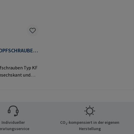
OPFSCHRAUBEN
fschrauben Typ KF
nsechskant und
vem Flachkopf für
e
ngen.Herstellerinf
nen: RAMPA GmbH
Auf der Heide 8
chen Deutschland
Individueller
CO₂-kompensiert in der eigenen
mail@rampa.com
eratungsservice
Herstellung