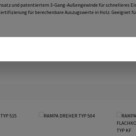
satz und patentiertem 3-Gang-Außengewinde für schnelleres Ein
rtifizierung für berechenbare Auszugswerte in Holz. Geeignet fü