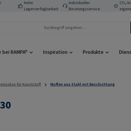
i
Hohe
Individueller
CO₂-ko
Lagerverfügbarkeit
Beratungsservice
eigene
e bei RAMPA®
Inspiration
Produkte
Dien
insätze für Kunststoff
Muffen aus Stahl mit Beschichtung
30
Regulärer Prei