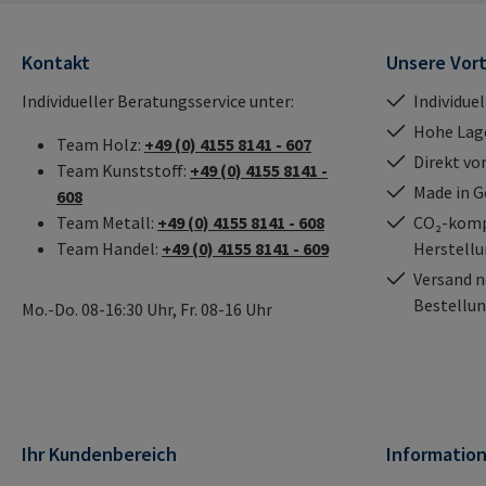
mail@rampa.com
Kontakt
Unsere Vort
Individueller Beratungsservice unter:
Individue
Hohe Lag
Team Holz:
+49 (0) 4155 8141 - 607
Direkt vo
Team Kunststoff:
+49 (0) 4155 8141 -
Made in 
608
Team Metall:
+49 (0) 4155 8141 - 608
CO₂-kompe
Team Handel:
+49 (0) 4155 8141 - 609
Herstell
Versand n
Bestellun
Mo.-Do. 08-16:30 Uhr, Fr. 08-16 Uhr
Ihr Kundenbereich
Informatio