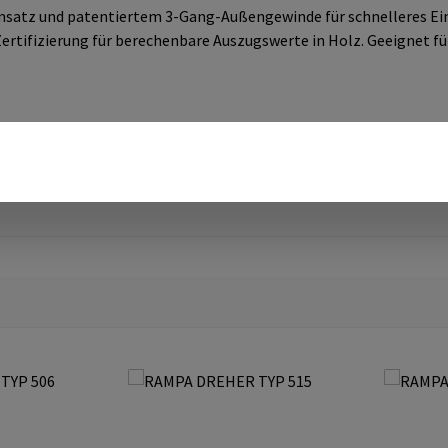
satz und patentiertem 3-Gang-Außengewinde für schnelleres Ein
rtifizierung für berechenbare Auszugswerte in Holz. Geeignet fü