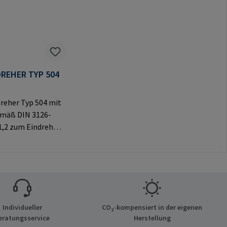
REHER TYP 504
eher Typ 504 mit
emäß DIN 3126-
1,2 zum Eindrehen
A-Muffen mit
hskant.
ßlich für Original-
uffen zu
n.Herstellerinfor
n: RAMPA GmbH &
Individueller
CO₂-kompensiert in der eigenen
f der Heide 8 21514
eratungsservice
Herstellung
eutschland E-Mail: