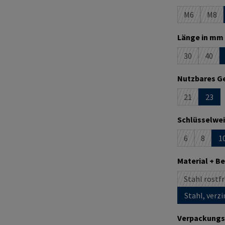
M6
M8
(Diese Optio
(Die
Länge in mm 
30
40
(Diese Option
(Dies
Nutzbares Ge
21
23
(Diese Option
Schlüsselwei
6
8
1
(Diese Option
(Diese O
Material + B
Stahl rostfr
Stahl, verzi
Verpackungs