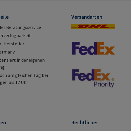
Büchen Deutschland E-Mail:
mail@ra
mail@rampa.com
eile
Versandarten
ller Beratungsservice
erverfügbarkeit
m Hersteller
Germany
nsiert in der eigenen
ung
och am gleichen Tag bei
gen bis 12 Uhr
nen
Rechtliches