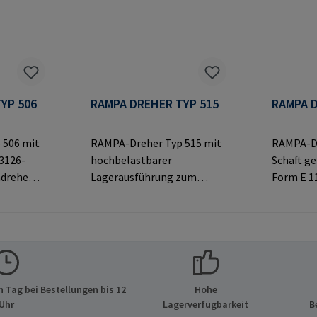
YP 506
RAMPA DREHER TYP 515
RAMPA D
 506 mit
RAMPA-Dreher Typ 515 mit
RAMPA-Dr
3126-
hochbelastbarer
Schaft g
ndrehen
Lagerausführung zum
Form E 1
 mit
Eindrehen von RAMPA-
von RAMP
Muffen über das
Innensec
Original-
Innengewinde.
Ausschlie
Ausschließlich für Original-
RAMPA-M
lerinfor
RAMPA-Muffen zu
verwende
 GmbH &
verwenden.Herstellerinfor
matione
 Tag bei Bestellungen bis 12
Hohe
de 8 21514
mationen: RAMPA GmbH &
Co. KG Au
Uhr
Lagerverfügbarkeit
B
d E-Mail:
Co. KG Auf der Heide 8 21514
Büchen D