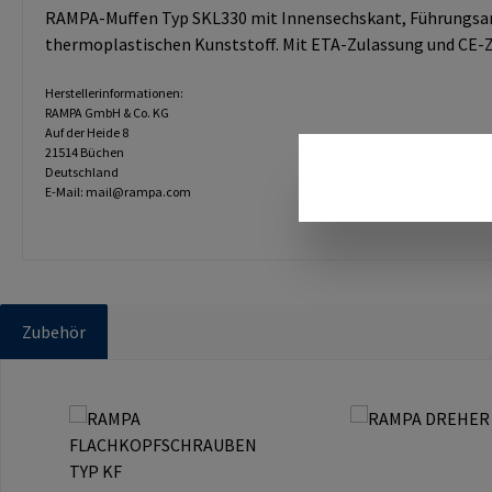
RAMPA-Muffen Typ SKL330 mit Innensechskant, Führungsan
thermoplastischen Kunststoff. Mit ETA-Zulassung und CE-Ze
Herstellerinformationen:
RAMPA GmbH & Co. KG
Auf der Heide 8
21514 Büchen
Deutschland
E-Mail: mail@rampa.com
Zubehör
Produktgalerie überspringen