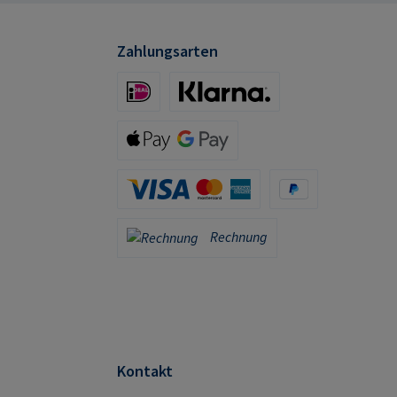
mpa.com
Zahlungsarten
iDeal (via Stripe)
Klarna (via Stripe)
Apple Pay / Google Pay (via Stripe)
Kreditkarte (via Stripe)
PayPal
Rechnung
Rechnung
Kontakt