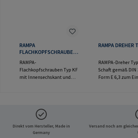
RAMPA
RAMPA DREHER T
FLACHKOPFSCHRAUBEN
TYP KF
RAMPA-
RAMPA-Dreher Typ
Flachkopfschrauben Typ KF
Schaft gemäß DIN 
mit Innensechskant und
Form E 6,3 zum Ei
dekorativem Flachkopf für
von RAMPA-Muffen
sichtbare
Innensechskant.
Verbindungen.Herstellerinf
Ausschließlich für 
ormationen: RAMPA GmbH
RAMPA-Muffen zu
& Co. KG Auf der Heide 8
verwenden.Herstel
21514 Büchen Deutschland
mationen: RAMPA
Direkt vom Hersteller, Made in
Versand noch am gleichen
E-Mail: mail@rampa.com
Co. KG Auf der Hei
Germany
Büchen Deutschlan