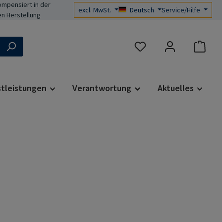
mpensiert in der
excl. MwSt.
Deutsch
Service/Hilfe
n Herstellung
Du hast 0 Produkte auf d
stleistungen
Verantwortung
Aktuelles
s: