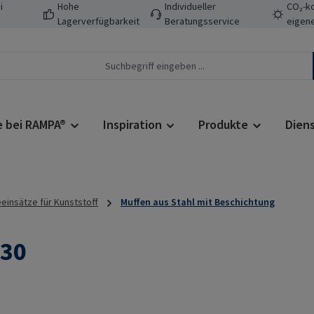
i
Hohe
Individueller
CO₂-ko
Lagerverfügbarkeit
Beratungsservice
eigene
e bei RAMPA®
Inspiration
Produkte
Dien
insätze für Kunststoff
Muffen aus Stahl mit Beschichtung
30
Regulärer Prei