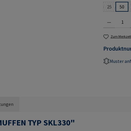
25
50
(Diese Option
Produkt Anzahl:
Zum Merkzett
Produktn
Muster an
tungen
MUFFEN TYP SKL330"