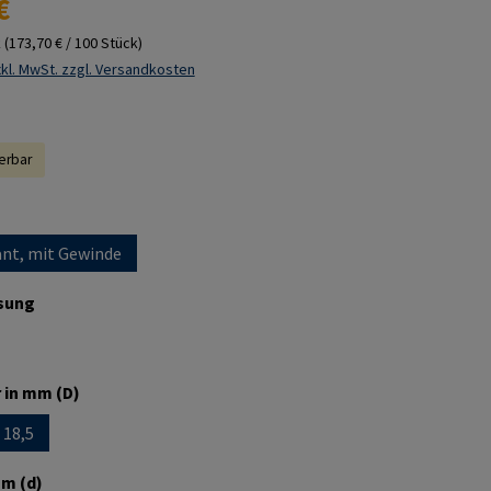
€
k
(173,70 € / 100 Stück)
kl. MwSt. zzgl. Versandkosten
ferbar
ählen
nt, mit Gewinde
auswählen
sung
auswählen
 in mm (D)
18,5
 ist zurzeit nicht verfügbar.)
e Option ist zurzeit nicht verfügbar.)
auswählen
m (d)