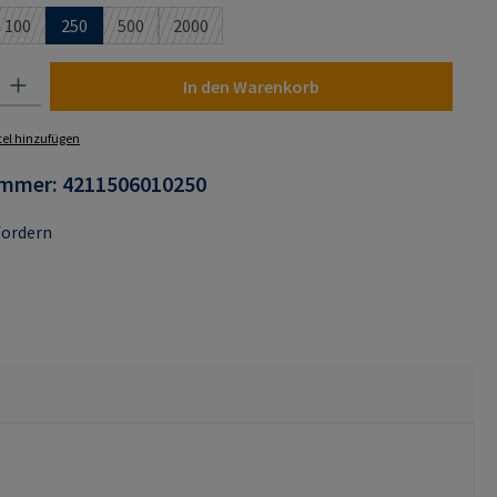
100
250
500
2000
 ist zurzeit nicht verfügbar.)
(Diese Option ist zurzeit nicht verfügbar.)
(Diese Option ist zurzeit nicht verfügbar.)
(Diese Option ist zurzeit nicht verfügbar.)
 Gib den gewünschten Wert ein oder benutze die Schaltflächen um die Anza
In den Warenkorb
el hinzufügen
ummer:
4211506010250
fordern