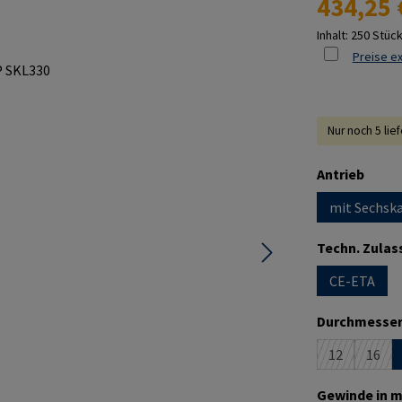
434,25 
Inhalt:
250 Stüc
Preise ex
Nur noch 5 lie
ausw
Antrieb
mit Sechska
Techn. Zulas
CE-ETA
Durchmesser
12
16
(Diese Option
(Dies
Gewinde in m