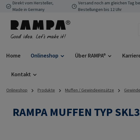
Direkt vom Hersteller,
Versand noch am gleichen Tag be
 Hauptinhalt springen
Zur Suche springen
Zur Hauptnavigation springen
Made in Germany
Bestellungen bis 12 Uhr
Home
Onlineshop
Über RAMPA®
Karrier
Kontakt
Onlineshop
Produkte
Muffen / Gewindeeinsätze
Gewindee
RAMPA MUFFEN TYP SKL3