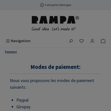
Passer au contenu principal
Fabriqué en Allemagne
Vous avez 0 arti
Navigation
Paiement
Modes de paiement:
Nous vous proposons les modes de paiement
suivants :
Paypal
Giropay