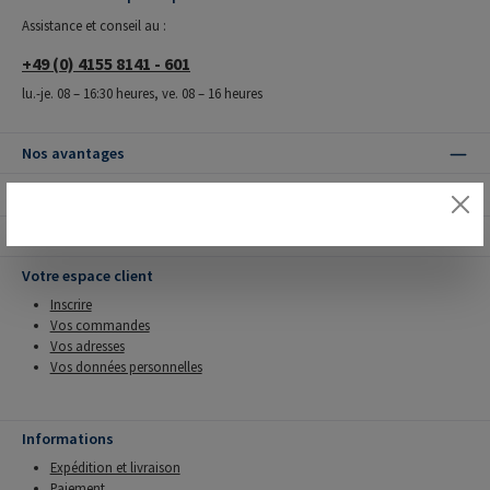
Assistance et conseil au :
+49 (0) 4155 8141 - 601
lu.-je. 08 – 16:30 heures, ve. 08 – 16 heures
Nos avantages
Modes de livraison
Modes de paiement
Votre espace client
Inscrire
Vos commandes
Vos adresses
Vos données personnelles
Informations
Expédition et livraison
Paiement