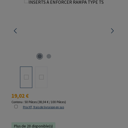
Ignorer la galerie d'images
Prix régulier :
19,02 €
Contenu :
50 Pièces
(38,04 € / 100 Pièces)
Prix HT, frais de livraison en sus
Plus de 20 disponible(s)