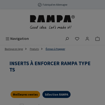
Passer au contenu principal
Fabriqué en Allemagne
Vous avez 0 arti
Navigation
Boutique en ligne
Produits
Écrous à frapper
INSERTS À ENFORCER RAMPA TYPE
TS
Meilleures ventes
Sélection RAMPA