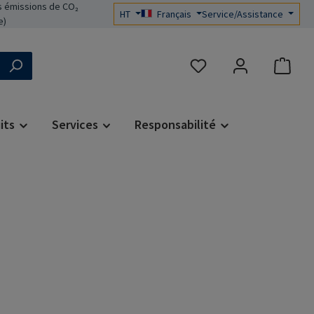
 émissions de CO₂
HT
Français
Service/Assistance
e)
Vous avez 0 articles dans 
its
Services
Responsabilité