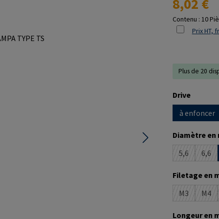
8,02 €
Contenu :
10 Pi
Prix HT, f
Plus de 20 dis
Sélectionne
Drive
à enfoncer
Sélectionne
Diamètre en
5,6
6,6
(Cette optio
(Cet
Sélectionne
Filetage en 
M3
M4
(Cette optio
(Cet
Sélectionne
Longeur en 