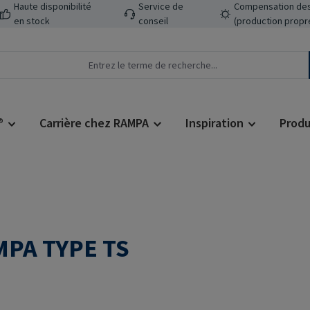
Haute disponibilité
Service de
Compensation des
en stock
conseil
(production propr
®
Carrière chez RAMPA
Inspiration
Produ
MPA TYPE TS
Prix régulier :