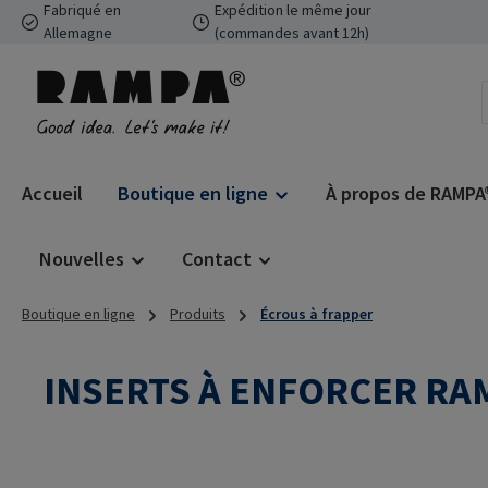
Fabriqué en
Expédition le même jour
ser au contenu principal
Passer à la recherche
Passer à la navigation principale
Allemagne
(commandes avant 12h)
Accueil
Boutique en ligne
À propos de RAMPA
Nouvelles
Contact
Boutique en ligne
Produits
Écrous à frapper
INSERTS À ENFORCER RA