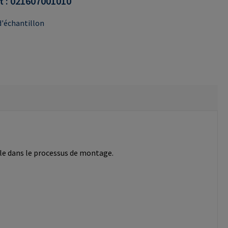
t :
021607001010
'échantillon
ble dans le processus de montage.