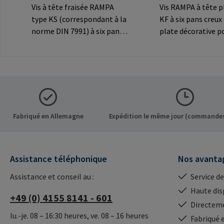
Vis à tête fraisée RAMPA
Vis RAMPA à tête p
type KS (correspondant à la
KF à six pans creux
norme DIN 7991) à six pans
plate décorative p
creux et tête fraisée
connexions
décorative pour les
visibles.Informatio
connexions
fabricant: RAMPA
visibles.Informations sur le
Co. KG Auf der Hei
fabricant: RAMPA GmbH &
Büchen Germany E-
Co. KG Auf der Heide 8 21514
mail@rampa.com
Büchen Germany E-Mail:
Fabriqué en Allemagne
Expédition le même jour (commandes
mail@rampa.com
Assistance téléphonique
Nos avanta
Assistance et conseil au :
Service de
Haute dis
+49 (0) 4155 8141 - 601
Directeme
lu.-je. 08 – 16:30 heures, ve. 08 – 16 heures
Fabriqué 