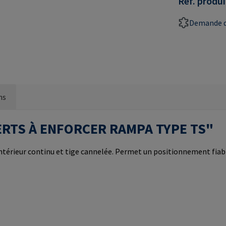
Réf. produi
Demande d
ns
NSERTS À ENFORCER RAMPA TYPE TS"
 intérieur continu et tige cannelée. Permet un positionnement fia