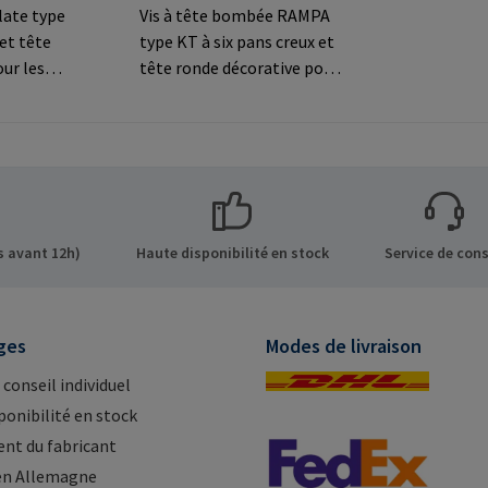
late type
Vis à tête bombée RAMPA
 et tête
type KT à six pans creux et
our les
tête ronde décorative pour
les connexions
ns sur le
visibles.Informations sur le
 GmbH &
fabricant: RAMPA GmbH &
de 8 21514
Co. KG Auf der Heide 8 21514
Mail:
Büchen Germany E-Mail:
mail@rampa.com
 avant 12h)
Haute disponibilité en stock
Service de cons
ges
Modes de livraison
 conseil individuel
ponibilité en stock
nt du fabricant
en Allemagne