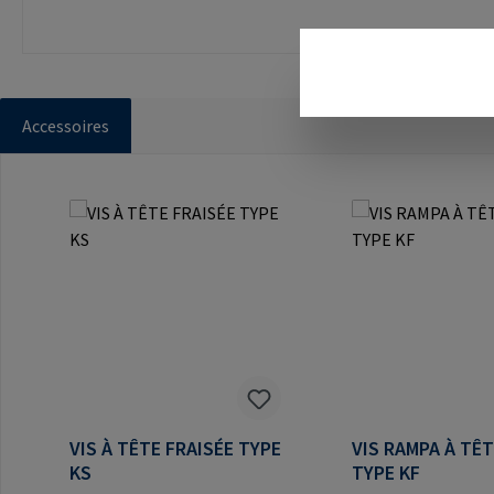
Accessoires
Ignorer la galerie de produits
VIS À TÊTE FRAISÉE TYPE
VIS RAMPA À TÊ
KS
TYPE KF