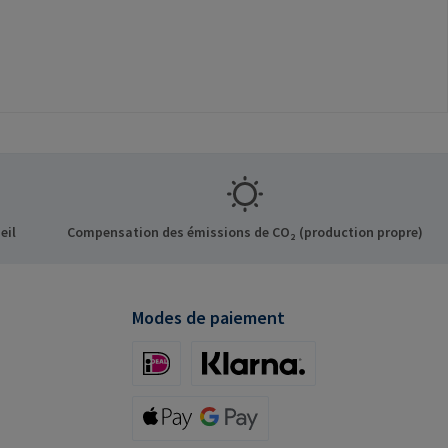
eil
Compensation des émissions de CO₂ (production propre)
Modes de paiement
iDeal (via Stripe)
Klarna (via Stripe)