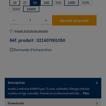
10
25
50
100
500
1000
2500
(Cette option n'est pas disponible pour le moment.)
(Cette option n'est pas disponibl
(Cette option 
5000
10000
(Cette option n'est pas disponible pour le moment.)
Quantité de produit : Entrez la quantité souhaitée ou utilisez les boutons pour augmenter
Ajouter au panier
Ajouter à la liste de souhaits
Réf. produit :
021607001050
Demande d'échantillon
Description
Inserts à enforcer RAMPA type TS avec collerette, filetage intérieur
continu et tige cannelée. Permet un positionnement fiab…
Plus
Downloads