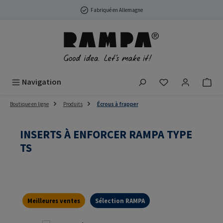
Passer au contenu principal
Fabriqué en Allemagne
Vous avez 0 arti
Navigation
Boutique en ligne
Produits
Écrous à frapper
INSERTS À ENFORCER RAMPA TYPE
TS
Meilleures ventes
Sélection RAMPA