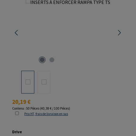
Ignorer la galerie d'images
Prix régulier :
20,19 €
Contenu :
50 Pièces
(40,38 € / 100 Pièces)
Prix HT, frais de livraison en sus
Sélectionnez
Drive