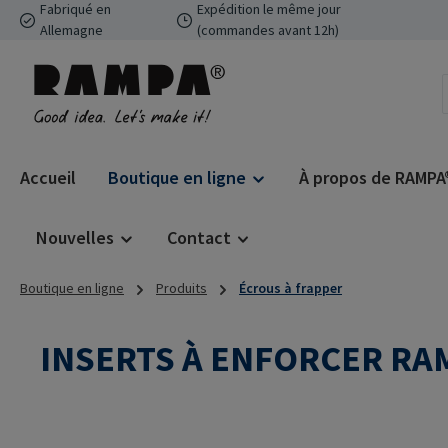
Fabriqué en
Expédition le même jour
ser au contenu principal
Passer à la recherche
Passer à la navigation principale
Allemagne
(commandes avant 12h)
Accueil
Boutique en ligne
À propos de RAMPA
Nouvelles
Contact
Boutique en ligne
Produits
Écrous à frapper
INSERTS À ENFORCER RA