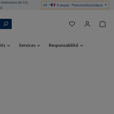
 émissions de CO₂
HT
Français
Service/Assistance
e)
Vous avez 0 articles dans 
its
Services
Responsabilité