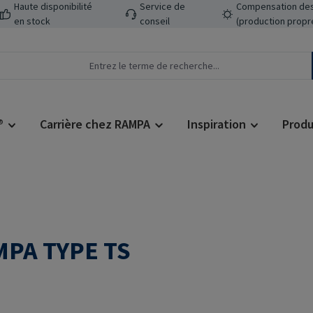
Haute disponibilité
Service de
Compensation des
en stock
conseil
(production propr
®
Carrière chez RAMPA
Inspiration
Produ
MPA TYPE TS
Prix régulier :