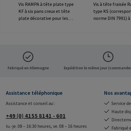
Vis RAMPA à tête plate type
Vis à tête fraisée
KF à six pans creux et tête
type KS (correspon
plate décorative pour les
norme DIN 7991) à 
connexions
creux et tête frais
visibles.Informations sur le
décorative pour le
fabricant: RAMPA GmbH &
connexions
Co. KG Auf der Heide 8 21514
visibles.Informatio
Büchen Germany E-Mail:
fabricant: RAMPA
mail@rampa.com
Co. KG Auf der Hei
Büchen Germany E-
Fabriqué en Allemagne
Expédition le même jour (commandes
mail@rampa.com
Assistance téléphonique
Nos avanta
Assistance et conseil au :
Service de
Haute dis
+49 (0) 4155 8141 - 601
Directeme
lu.-je. 08 – 16:30 heures, ve. 08 – 16 heures
Fabriqué 