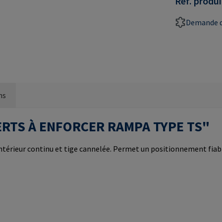
Réf. produi
Demande d
ns
NSERTS À ENFORCER RAMPA TYPE TS"
 intérieur continu et tige cannelée. Permet un positionnement fia