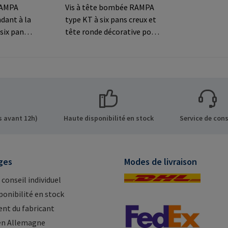
 RAMPA
Vis à tête bombée RAMPA
dant à la
type KT à six pans creux et
six pans
tête ronde décorative pour
ée
les connexions
s
visibles.Informations sur le
fabricant: RAMPA GmbH &
ns sur le
Co. KG Auf der Heide 8 21514
 GmbH &
Büchen Germany E-Mail:
de 8 21514
mail@rampa.com
Mail:
 avant 12h)
Haute disponibilité en stock
Service de cons
ges
Modes de livraison
 conseil individuel
ponibilité en stock
nt du fabricant
en Allemagne