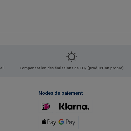
eil
Compensation des émissions de CO₂ (production propre)
Modes de paiement
iDeal (via Stripe)
Klarna (via Stripe)