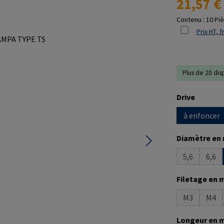
21,57 €
Contenu :
10 Pi
Prix HT, f
Plus de 20 dis
Sélectionne
Drive
à enfoncer
Sélectionne
Diamètre en
5,6
6,6
(Cette optio
(Cet
Sélectionne
Filetage en 
M3
M4
(Cette optio
(Cet
Sélectionne
Longeur en 