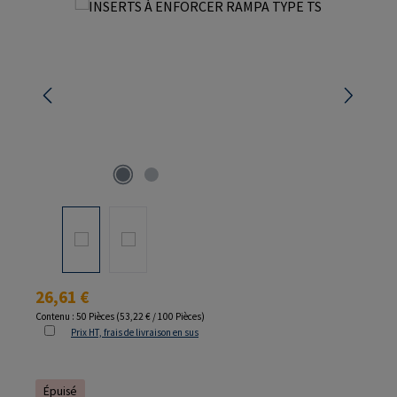
Ignorer la galerie d'images
Prix régulier :
26,61 €
Contenu :
50 Pièces
(53,22 € / 100 Pièces)
Prix HT, frais de livraison en sus
Épuisé