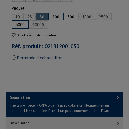
(Cette option n'est pas disponible pour le moment.)
(Cette option n'est pas disponible pou
Sélectionnez
Paquet
10
25
50
100
500
1000
2500
(Cette option n'est pas disponible pour le moment.)
(Cette option n'est pas disponible pour le moment.)
(Cette option n'est pas disponible pour le moment.
(Cette option n'est pas 
(Cette option 
5000
10000
(Cette option n'est pas disponible pour le moment.)
Ajouter à la liste de souhaits
Réf. produit :
021812001050
Demande d'échantillon
Description
Inserts à enforcer RAMPA type TS avec collerette, filetage intérieur
continu et tige cannelée. Permet un positionnement fiab…
Plus
Downloads