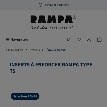
Passer au contenu principal
Fabriqué en Allemagne
Vous avez 0 arti
Navigation
Boutique en ligne
Produits
Écrous à frapper
INSERTS À ENFORCER RAMPA TYPE
TS
Sélection RAMPA