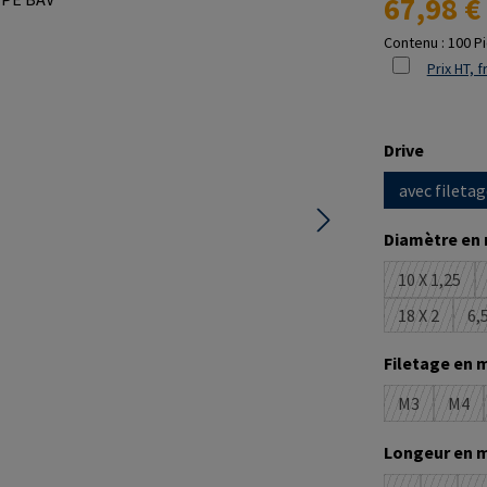
67,98 €
Contenu :
100 P
Prix HT, f
Sélectionne
Drive
avec filetag
Sélectionne
Diamètre en
10 X 1,25
(Cette op
18 X 2
6,5
(Cette opt
Sélectionne
Filetage en 
M3
M4
(Cette optio
(Cet
Sélectionne
Longeur en 