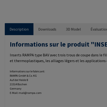
Description
Downloads
3D Model
Évaluatio
Informations sur le produit "I
Inserts RAMPA type BAV avec trois trous de coupe dans le fi
et thermoplastiques, les alliages légers et les applications
Informations sur le fabricant:
RAMPA GmbH & Co. KG
Auf der Heide 8
21514 Büchen
Germany
E-Mail: mail@rampa.com