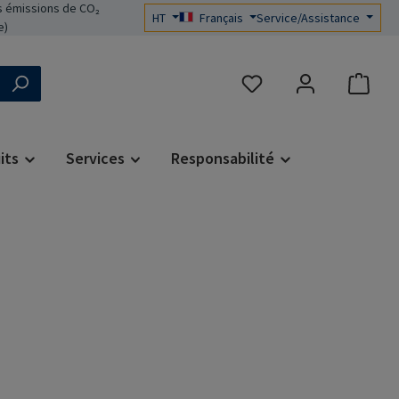
 émissions de CO₂
HT
Français
Service/Assistance
e)
Vous avez 0 articles dans 
its
Services
Responsabilité