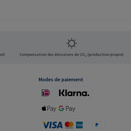
eil
Compensation des émissions de CO₂ (production propre)
Modes de paiement
iDeal (via Stripe)
Klarna (via Stripe)
Apple Pay / Google Pay (via Stripe)