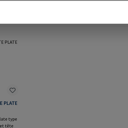
TE PLATE
late type
 et tête