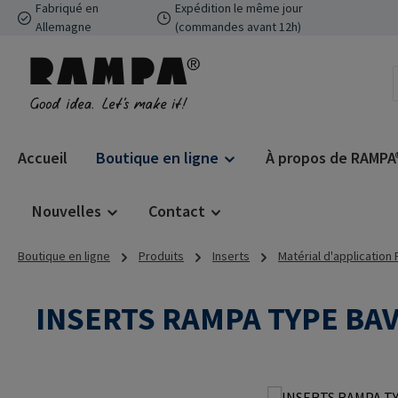
Fabriqué en
Expédition le même jour
ser au contenu principal
Passer à la recherche
Passer à la navigation principale
Allemagne
(commandes avant 12h)
Accueil
Boutique en ligne
À propos de RAMPA
Nouvelles
Contact
Boutique en ligne
Produits
Inserts
Matérial d'application
INSERTS RAMPA TYPE BA
Ignorer la galerie d'images