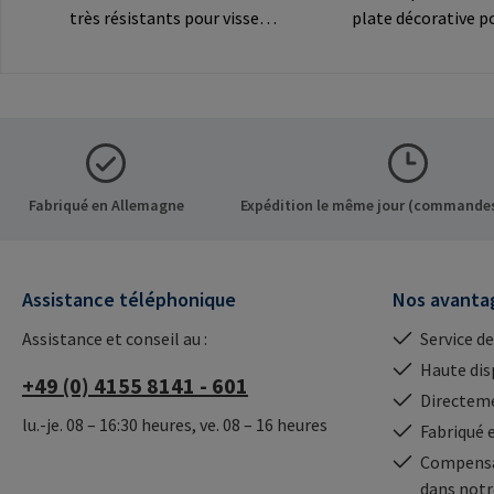
très résistants pour visser
plate décorative p
les inserts RAMPA par le
connexions
filetage intérieur. À utiliser
visibles.Informatio
exclusivement pour les
fabricant: RAMPA
inserts originaux
Co. KG Auf der Hei
RAMPA.Informations sur le
Büchen Germany E-
fabricant: RAMPA GmbH &
mail@rampa.com
Co. KG Auf der Heide 8 21514
Fabriqué en Allemagne
Expédition le même jour (commandes
Büchen Germany E-Mail:
mail@rampa.com
Assistance téléphonique
Nos avanta
Assistance et conseil au :
Service de
Haute dis
+49 (0) 4155 8141 - 601
Directeme
lu.-je. 08 – 16:30 heures, ve. 08 – 16 heures
Fabriqué 
Compensa
dans notr