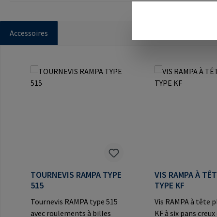
Accessoires
Ignorer la galerie de produits
TOURNEVIS RAMPA TYPE
VIS RAMPA À TÊ
515
TYPE KF
Tournevis RAMPA type 515
Vis RAMPA à tête p
avec roulements à billes
KF à six pans creux