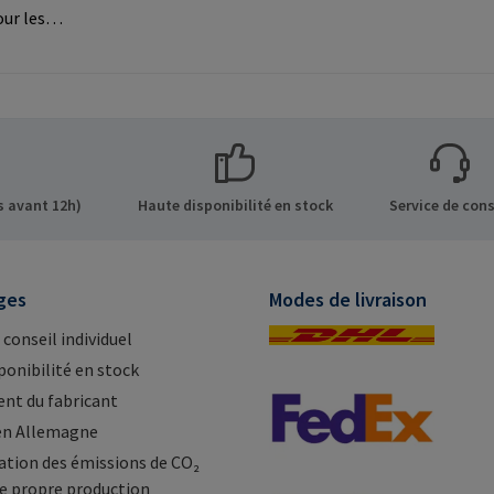
our les
ns sur le
 GmbH &
de 8 21514
Mail:
 avant 12h)
Haute disponibilité en stock
Service de cons
ges
Modes de livraison
 conseil individuel
ponibilité en stock
nt du fabricant
en Allemagne
tion des émissions de CO₂
e propre production