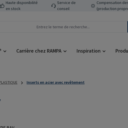
Haute disponibilité
Service de
Compensation des
en stock
conseil
(production propr
®
Carrière chez RAMPA
Inspiration
Produ
 PLASTIQUE
Inserts en acier avec revêtement
V
Prix régulier :