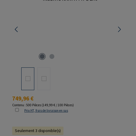
Prix régulier :
749,96 €
Contenu :
500 Pièces
(149,99 € / 100 Pièces)
Prix HT, frais de livraison en sus
Seulement 3 disponible(s)