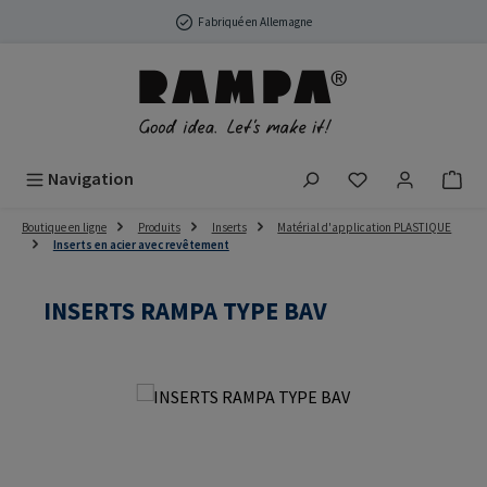
Passer au contenu principal
Fabriqué en Allemagne
Vous avez 0 arti
Navigation
Boutique en ligne
Produits
Inserts
Matérial d'application PLASTIQUE
Inserts en acier avec revêtement
INSERTS RAMPA TYPE BAV
Ignorer la galerie d'images