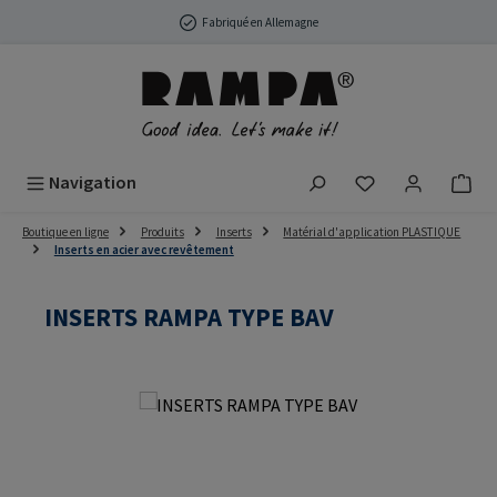
Passer au contenu principal
Fabriqué en Allemagne
Vous avez 0 arti
Navigation
Boutique en ligne
Produits
Inserts
Matérial d'application PLASTIQUE
Inserts en acier avec revêtement
INSERTS RAMPA TYPE BAV
Ignorer la galerie d'images