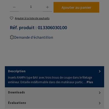
Quantité de produit : Entrez la quantité souhaitée ou utilisez les boutons pour augmenter
Ajouter au panier
Ajouter à la liste de souhaits
Réf. produit :
013306030100
Demande d'échantillon
Description
Inserts RAMPA type BAV avec trois trous de coupe dans le filetage
extérieur. Entaille indéformable dans des matériaux partic…
Plus
Downloads
Évaluations