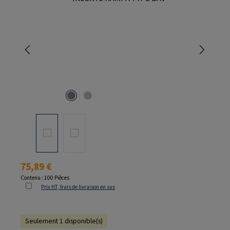
Prix régulier :
75,89 €
Contenu :
100 Pièces
Prix HT, frais de livraison en sus
Seulement 1 disponible(s)