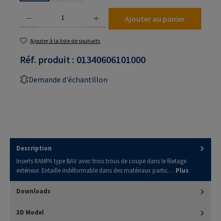
Quantité de produit : Entrez la quantité souhaitée ou utilisez les boutons pour augmenter
Ajouter au panier
Ajouter à la liste de souhaits
Réf. produit :
01340606101000
Demande d'échantillon
Description
Inserts RAMPA type BAV avec trois trous de coupe dans le filetage
extérieur. Entaille indéformable dans des matériaux partic…
Plus
Downloads
3D Model