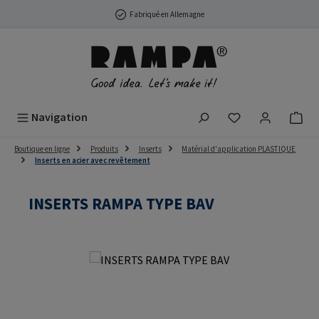
Passer au contenu principal
Fabriqué en Allemagne
Vous avez 0 arti
Navigation
Boutique en ligne
Produits
Inserts
Matérial d'application PLASTIQUE
Inserts en acier avec revêtement
INSERTS RAMPA TYPE BAV
Ignorer la galerie d'images