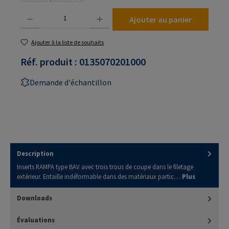
Quantité de produit : Entrez la quantité souhaitée ou utilisez les boutons pour augmenter
Ajouter au panier
Ajouter à la liste de souhaits
Réf. produit :
0135070201000
Demande d'échantillon
Description
Inserts RAMPA type BAV avec trois trous de coupe dans le filetage
extérieur. Entaille indéformable dans des matériaux partic…
Plus
Downloads
Évaluations