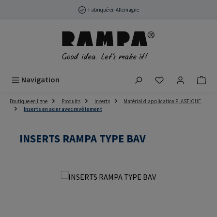
Passer au contenu principal
Fabriqué en Allemagne
Vous avez 0 arti
Navigation
Boutique en ligne
Produits
Inserts
Matérial d'application PLASTIQUE
Inserts en acier avec revêtement
INSERTS RAMPA TYPE BAV
Ignorer la galerie d'images