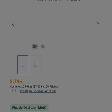
Prix régulier :
8,74 €
Contenu :
10 Pièces
(87,40 € / 100 Pièces)
Prix HT, frais de livraison en sus
Plus de 20 disponible(s)