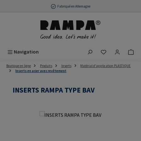
Passer au contenu principal
Fabriqué en Allemagne
Vous avez 0 arti
Navigation
Boutique en ligne
Produits
Inserts
Matérial d'application PLASTIQUE
Inserts en acier avec revêtement
INSERTS RAMPA TYPE BAV
Ignorer la galerie d'images