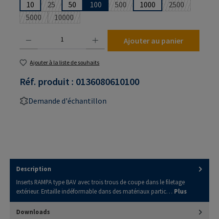
10
25
50
100
500
1000
2500
(Cette option n'est pas disponible pour le moment.)
(Cette option n'est pas disponibl
(Cette option 
5000
10000
(Cette option n'est pas disponible pour le moment.)
(Cette option n'est pas disponible pour le moment.)
Quantité de produit : Entrez la quantité souhaitée ou utilisez les boutons pour augmenter
Ajouter au panier
Ajouter à la liste de souhaits
Réf. produit :
0136080610100
Demande d'échantillon
Description
Inserts RAMPA type BAV avec trois trous de coupe dans le filetage
extérieur. Entaille indéformable dans des matériaux partic…
Plus
Downloads