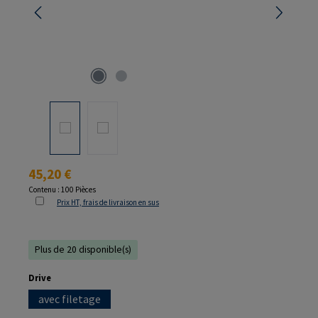
Prix régulier :
45,20 €
Contenu :
100 Pièces
Prix HT, frais de livraison en sus
Plus de 20 disponible(s)
Sélectionnez
Drive
avec filetage