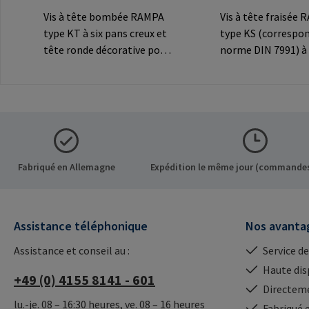
Vis à tête bombée RAMPA
Vis à tête fraisée
type KT à six pans creux et
type KS (correspon
tête ronde décorative pour
norme DIN 7991) à 
les connexions
creux et tête frais
visibles.Informations sur le
décorative pour le
fabricant: RAMPA GmbH &
connexions
Co. KG Auf der Heide 8 21514
visibles.Informatio
Büchen Germany E-Mail:
fabricant: RAMPA
mail@rampa.com
Co. KG Auf der Hei
Büchen Germany E-
Fabriqué en Allemagne
Expédition le même jour (commandes
mail@rampa.com
Assistance téléphonique
Nos avanta
Assistance et conseil au :
Service de
Haute dis
+49 (0) 4155 8141 - 601
Directeme
lu.-je. 08 – 16:30 heures, ve. 08 – 16 heures
Fabriqué 