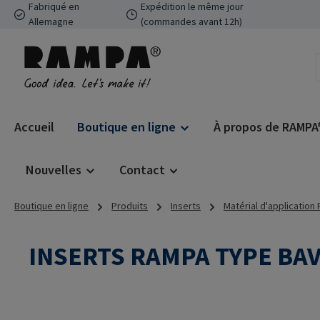
Fabriqué en
Expédition le même jour
ser au contenu principal
Passer à la recherche
Passer à la navigation principale
Allemagne
(commandes avant 12h)
Accueil
Boutique en ligne
À propos de RAMPA
Nouvelles
Contact
Boutique en ligne
Produits
Inserts
Matérial d'application
INSERTS RAMPA TYPE BA