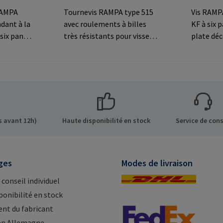
 RAMPA
Tournevis RAMPA type 515
Vis RAMPA
dant à la
avec roulements à billes
KF à six 
six pans
très résistants pour visser
plate déc
ée
les inserts RAMPA par le
connexio
s
filetage intérieur. À utiliser
visibles.
exclusivement pour les
fabrican
ns sur le
inserts originaux
Co. KG Au
 GmbH &
RAMPA.Informations sur le
Büchen G
de 8 21514
fabricant: RAMPA GmbH &
mail@ra
Mail:
Co. KG Auf der Heide 8 21514
 avant 12h)
Haute disponibilité en stock
Service de cons
Büchen Germany E-Mail:
mail@rampa.com
ges
Modes de livraison
 conseil individuel
ponibilité en stock
nt du fabricant
en Allemagne