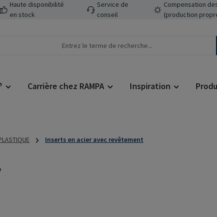
Haute disponibilité
Service de
Compensation des
en stock
conseil
(production propr
®
Carrière chez RAMPA
Inspiration
Produ
 PLASTIQUE
Inserts en acier avec revêtement
V
Prix régulier :