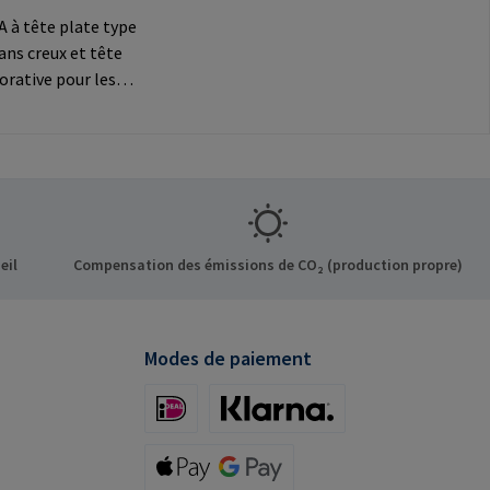
 à tête plate type
pans creux et tête
orative pour les
ns
Informations sur le
t: RAMPA GmbH &
f der Heide 8 21514
ermany E-Mail:
mpa.com
eil
Compensation des émissions de CO₂ (production propre)
Modes de paiement
iDeal (via Stripe)
Klarna (via Stripe)