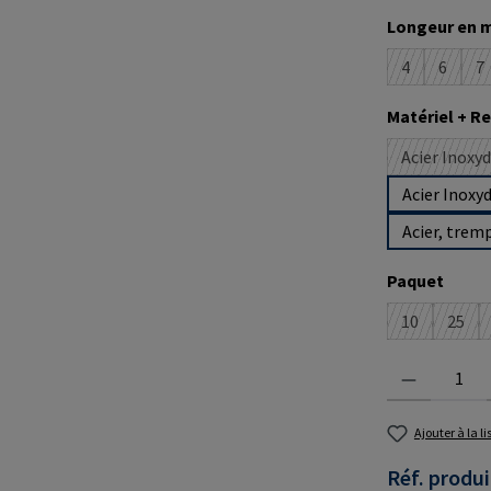
Sélectionne
Longeur en 
4
6
7
(Cette option
(Cette 
(
Sélectionne
Matériel + 
Acier Inoxy
Acier Inoxy
Acier, trem
Sélectionne
Paquet
10
25
(Cette optio
(Cett
Quantité de prod
Ajouter à la l
Réf. produi