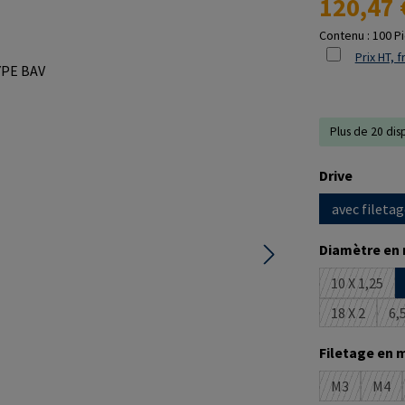
120,47 
Contenu :
100 P
Prix HT, f
Plus de 20 dis
Sélectionne
Drive
avec filetag
Sélectionne
Diamètre en
10 X 1,25
(Cette op
18 X 2
6,5
(Cette opt
Sélectionne
Filetage en 
M3
M4
(Cette optio
(Cet