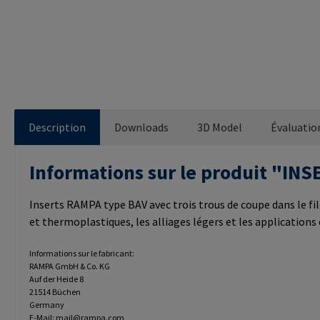
Description
Downloads
3D Model
Évaluatio
Informations sur le produit "I
Inserts RAMPA type BAV avec trois trous de coupe dans le fi
et thermoplastiques, les alliages légers et les applications
Informations sur le fabricant:
RAMPA GmbH & Co. KG
Auf der Heide 8
21514 Büchen
Germany
E-Mail: mail@rampa.com