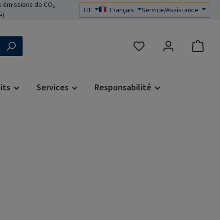
 émissions de CO₂
HT
Français
Service/Assistance
e)
Vous avez 0 articles dans 
its
Services
Responsabilité