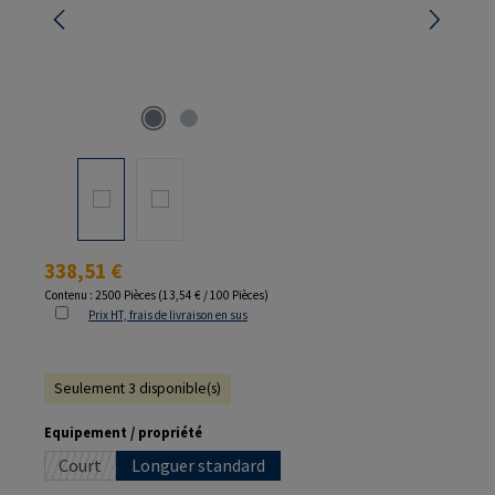
Prix régulier :
338,51 €
Contenu :
2500 Pièces
(13,54 € / 100 Pièces)
Prix HT, frais de livraison en sus
Seulement 3 disponible(s)
Sélectionnez
Equipement / propriété
Court
Longuer standard
(Cette option n'est pas disponible pour le moment.)