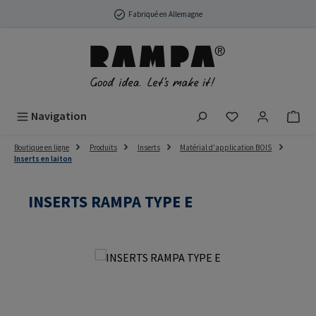
Passer au contenu principal
Fabriqué en Allemagne
Vous avez 0 arti
Navigation
Boutique en ligne
Produits
Inserts
Matérial d'application BOIS
Inserts en laiton
INSERTS RAMPA TYPE E
Ignorer la galerie d'images