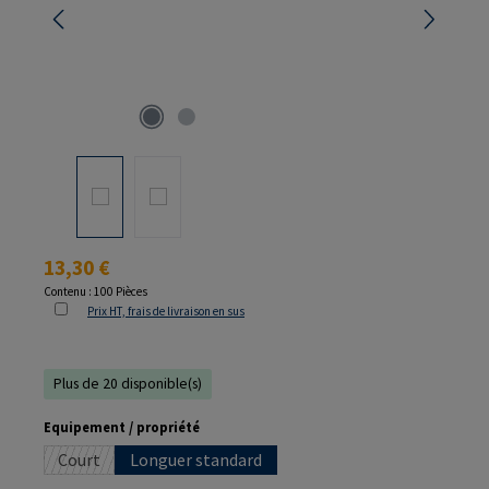
Prix régulier :
13,30 €
Contenu :
100 Pièces
Prix HT, frais de livraison en sus
Plus de 20 disponible(s)
Sélectionnez
Equipement / propriété
Court
Longuer standard
(Cette option n'est pas disponible pour le moment.)