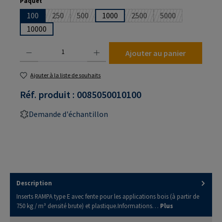
Sélectionnez
Paquet
100
250
500
1000
2500
5000
(Cette option n'est pas disponible pour le moment.)
(Cette option n'est pas disponible pour le mom
(Cette option n'est pas dis
(Cette option n'es
10000
Quantité de produit : Entrez la quantité souhaitée ou utilisez les boutons pour augmenter
Ajouter au panier
Ajouter à la liste de souhaits
Réf. produit :
0085050010100
Demande d'échantillon
Description
Inserts RAMPA type E avec fente pour les applications bois (à partir de
750 kg / m³ densité brute) et plastique.Informations…
Plus