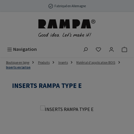
Passer au contenu principal
Fabriqué en Allemagne
Vous avez 0 arti
Navigation
Boutique en ligne
Produits
Inserts
Matérial d'application BOIS
Inserts en laiton
INSERTS RAMPA TYPE E
Ignorer la galerie d'images