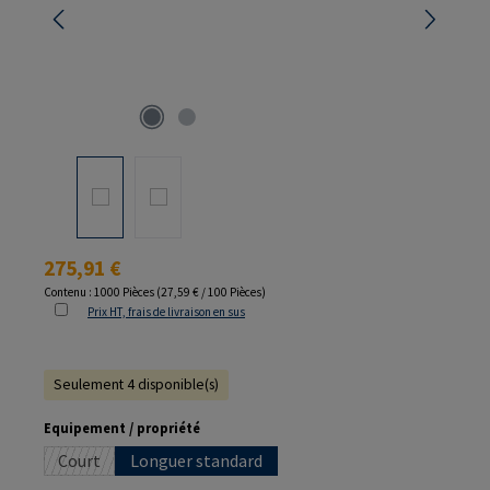
Prix régulier :
275,91 €
Contenu :
1000 Pièces
(27,59 € / 100 Pièces)
Prix HT, frais de livraison en sus
Seulement 4 disponible(s)
Sélectionnez
Equipement / propriété
Court
Longuer standard
(Cette option n'est pas disponible pour le moment.)