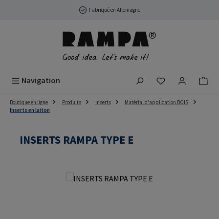
Passer au contenu principal
Fabriqué en Allemagne
Vous avez 0 arti
Navigation
Boutique en ligne
Produits
Inserts
Matérial d'application BOIS
Inserts en laiton
INSERTS RAMPA TYPE E
Ignorer la galerie d'images