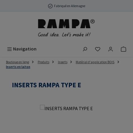
Passer au contenu principal
Fabriqué en Allemagne
Vous avez 0 arti
Navigation
Boutique en ligne
Produits
Inserts
Matérial d'application BOIS
Inserts en laiton
INSERTS RAMPA TYPE E
Ignorer la galerie d'images