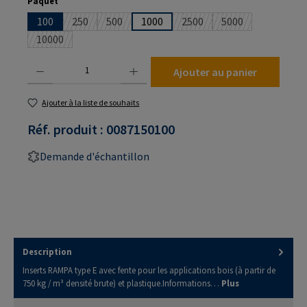
Sélectionnez
Paquet
100
250
500
1000
2500
5000
(Cette option n'est pas disponible pour le moment.)
(Cette option n'est pas disponible pour le mom
(Cette option n'est pas dis
(Cette option n'es
10000
(Cette option n'est pas disponible pour le moment.)
Quantité de produit : Entrez la quantité souhaitée ou utilisez les boutons pour augmenter
Ajouter au panier
Ajouter à la liste de souhaits
Réf. produit :
0087150100
Demande d'échantillon
Description
Inserts RAMPA type E avec fente pour les applications bois (à partir de
750 kg / m³ densité brute) et plastique.Informations…
Plus