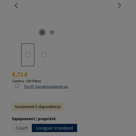
Prix régulier :
8,72 €
Contenu :
100 Pièces
Prix HT, frais de livraison en sus
Seulement 5 disponible(s)
Sélectionnez
Equipement / propriété
Court
Longuer standard
(Cette option n'est pas disponible pour le moment.)