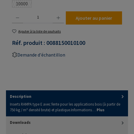
10000
(Cette option n'est pas disponible pour le moment.)
Quantité de produit : Entrez la quantité souhaitée ou utilisez les boutons pour augmenter
Ajouter au panier
Ajouter à la liste de souhaits
Réf. produit :
0088150010100
Demande d'échantillon
Description
Inserts RAMPA type E avec fente pour les applications bois (à partir de
750 kg / m³ densité brute) et plastique.Informations…
Plus
Downloads