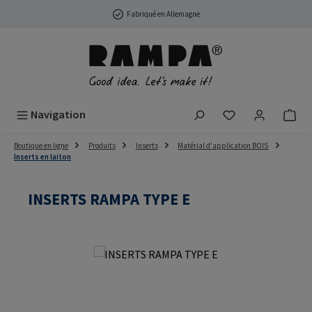
Passer au contenu principal
Fabriqué en Allemagne
Vous avez 0 arti
Navigation
Boutique en ligne
Produits
Inserts
Matérial d'application BOIS
Inserts en laiton
INSERTS RAMPA TYPE E
Ignorer la galerie d'images