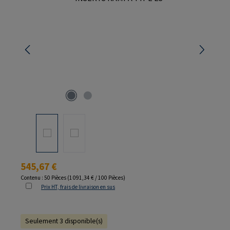
Prix régulier :
545,67 €
Contenu :
50 Pièces
(1 091,34 € / 100 Pièces)
Prix HT, frais de livraison en sus
Seulement 3 disponible(s)