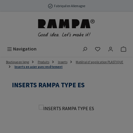
Passer au contenu principal
Fabriqué en Allemagne
Vous avez 0 arti
Navigation
Boutique en ligne
Produits
Inserts
Matérial d'application PLASTIQUE
Inserts en acier avec revêtement
INSERTS RAMPA TYPE ES
Ignorer la galerie d'images