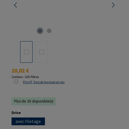
Prix régulier :
20,02 €
Contenu :
100 Pièces
Prix HT, frais de livraison en sus
Plus de 20 disponible(s)
Sélectionnez
Drive
avec filetage