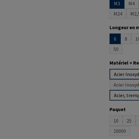
M3
M4
(Cet
M24
M2,
(Cette opti
(C
Sélectionne
Longeur en 
6
8
1
(Cette 
50
(Cette optio
Sélectionne
Matériel + 
Acier Inoxy
Acier Inoxy
Acier, trem
Sélectionne
Paquet
10
25
(Cette optio
(Cett
10000
(Cette opt