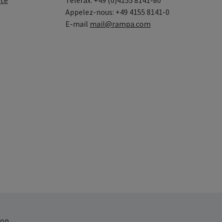
ité
Telefax: +49 (0)4155 8141-80
Appelez-nous: +49 4155 8141-0
E-mail
mail@rampa.com
on.