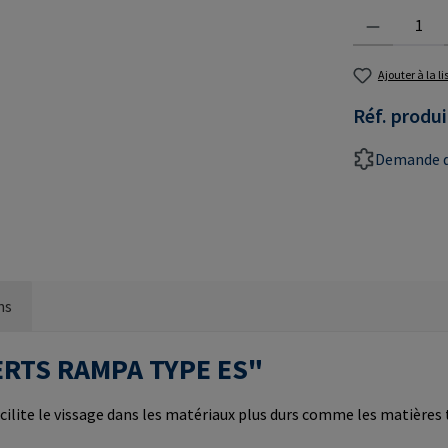
Quantité de prod
Ajouter à la l
Réf. produi
Demande d
ns
NSERTS RAMPA TYPE ES"
cilite le vissage dans les matériaux plus durs comme les matières