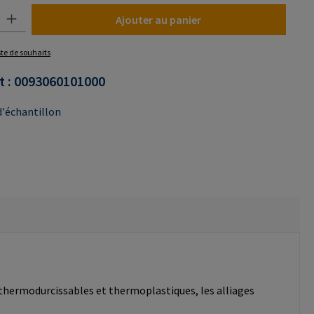
uit : Entrez la quantité souhaitée ou utilisez les boutons pour augmenter o
Ajouter au panier
iste de souhaits
t :
0093060101000
'échantillon
 thermodurcissables et thermoplastiques, les alliages