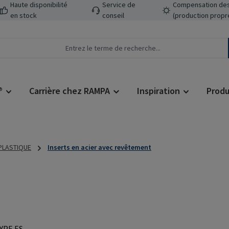
Haute disponibilité
Service de
Compensation des
en stock
conseil
(production propr
®
Carrière chez RAMPA
Inspiration
Produ
 PLASTIQUE
Inserts en acier avec revêtement
Prix régulier :