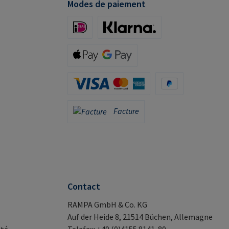
Modes de paiement
iDeal (via Stripe)
Klarna (via Stripe)
Apple Pay / Google Pay (via Stripe)
Carte de crédit (via Stripe)
PayPal
Facture
Facture
Contact
RAMPA GmbH & Co. KG
Auf der Heide 8, 21514 Büchen, Allemagne