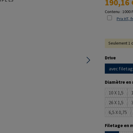
190,16 
Contenu :
1000 
Prix HT, f
Seulement 1 d
Sélectionne
Drive
avec filetag
Sélectionne
Diamètre en
10 X 1,5
1
(Cette op
26 X 1,5
3
(Cette op
6,5 X 0,75
(Cette o
Sélectionne
Filetage en 