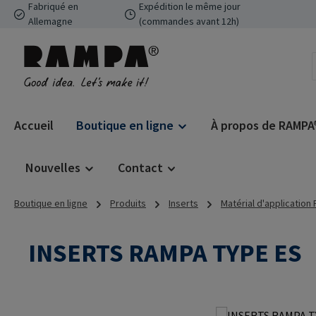
Fabriqué en
Expédition le même jour
ser au contenu principal
Passer à la recherche
Passer à la navigation principale
Allemagne
(commandes avant 12h)
Accueil
Boutique en ligne
À propos de RAMPA
Nouvelles
Contact
Boutique en ligne
Produits
Inserts
Matérial d'application
INSERTS RAMPA TYPE ES
Ignorer la galerie d'images