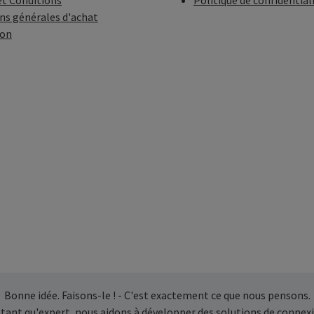
t Conditions
Politique de confidential
ns générales d'achat
ion
Bonne idée. Faisons-le ! - C'est exactement ce que nous pensons.
 tant qu'expert, nous aidons à développer des solutions de connexi