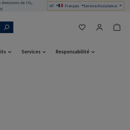
 émissions de CO₂
HT
Français
Service/Assistance
e)
Vous avez 0 articles dans 
its
Services
Responsabilité