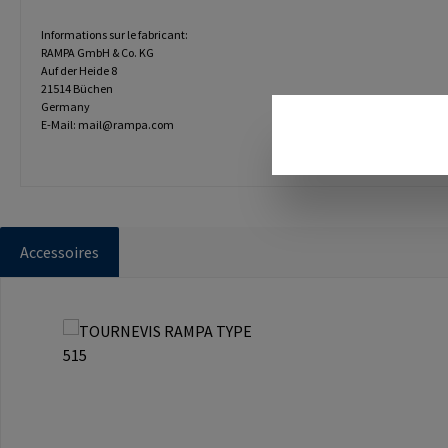
Informations sur le fabricant:
RAMPA GmbH & Co. KG
Auf der Heide 8
21514 Büchen
Germany
E-Mail: mail@rampa.com
Accessoires
Ignorer la galerie de produits