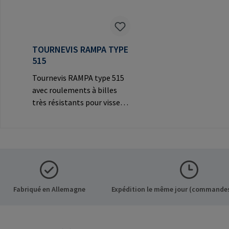
TOURNEVIS RAMPA TYPE
515
Tournevis RAMPA type 515
avec roulements à billes
très résistants pour visser
les inserts RAMPA par le
filetage intérieur. À utiliser
exclusivement pour les
inserts originaux
RAMPA.Informations sur le
fabricant: RAMPA GmbH &
Co. KG Auf der Heide 8 21514
Fabriqué en Allemagne
Expédition le même jour (commandes
Büchen Germany E-Mail:
mail@rampa.com