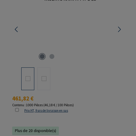
Prix régulier :
461,82 €
Contenu :
1000 Pièces
(46,18 € / 100 Pièces)
Prix HT, frais de livraison en sus
Plus de 20 disponible(s)