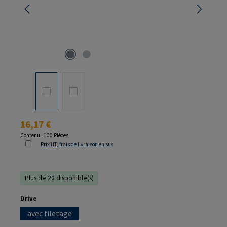
Prix régulier :
16,17 €
Contenu :
100 Pièces
Prix HT, frais de livraison en sus
Plus de 20 disponible(s)
Sélectionnez
Drive
avec filetage