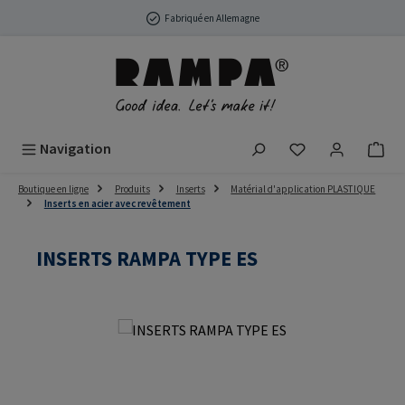
Passer au contenu principal
Fabriqué en Allemagne
Vous avez 0 arti
Navigation
Boutique en ligne
Produits
Inserts
Matérial d'application PLASTIQUE
Inserts en acier avec revêtement
INSERTS RAMPA TYPE ES
Ignorer la galerie d'images